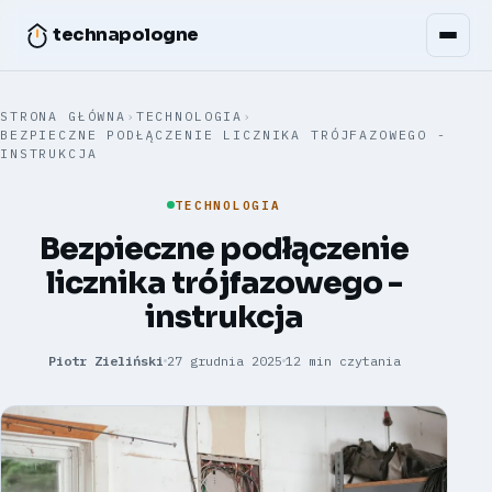
technapologne
STRONA GŁÓWNA
›
TECHNOLOGIA
›
BEZPIECZNE PODŁĄCZENIE LICZNIKA TRÓJFAZOWEGO -
INSTRUKCJA
TECHNOLOGIA
Bezpieczne podłączenie
licznika trójfazowego -
instrukcja
Piotr Zieliński
27 grudnia 2025
12 min czytania