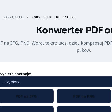
›
NARZĘDZIA
›
KONWERTER PDF ONLINE
Konwerter PDF o
 na JPG, PNG, Word, tekst; lacz, dziel, kompresuj PD
plikow.
Wybierz operacje:
PDF na JPG
PDF na PNG