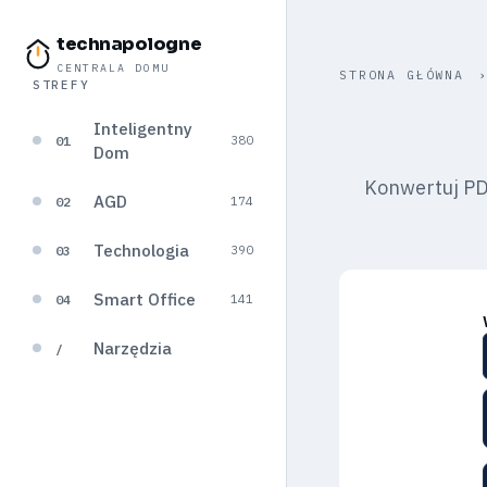
technapologne
CENTRALA DOMU
STRONA GŁÓWNA
STREFY
Inteligentny
01
380
Dom
Konwertuj PDF
AGD
02
174
Technologia
03
390
Smart Office
04
141
Narzędzia
/