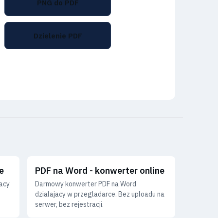
PNG do PDF
Dzielenie PDF
e
PDF na Word - konwerter online
acy
Darmowy konwerter PDF na Word
,
dzialajacy w przegladarce. Bez uploadu na
serwer, bez rejestracji.