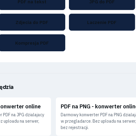
PDF na tekst
JPG do PDF
Zdjecia do PDF
Laczenie PDF
Kompresja PDF
ędzia
konwerter online
PDF na PNG - konwerter onlin
 PDF na JPG dzialajacy
Darmowy konwerter PDF na PNG dzialaj
z uploadu na serwer,
w przegladarce. Bez uploadu na serwer
bez rejestracji.