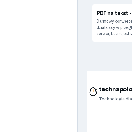
PDF na tekst -
Darmowy konwerter
dzialajacy w przeg
serwer, bez rejestra
technapolo
Technologia dl