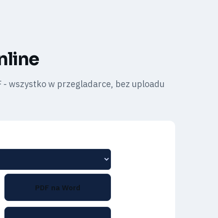
nline
F - wszystko w przegladarce, bez uploadu
PDF na Word