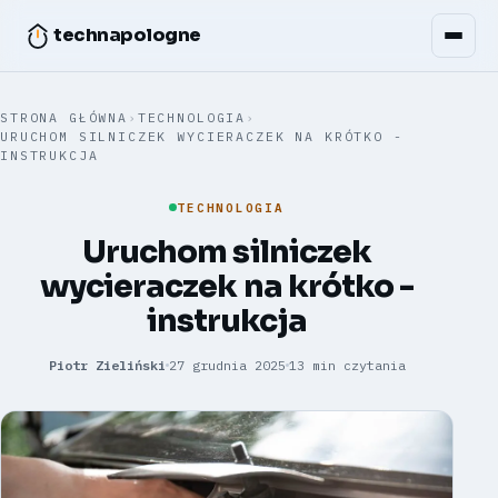
technapologne
STRONA GŁÓWNA
›
TECHNOLOGIA
›
URUCHOM SILNICZEK WYCIERACZEK NA KRÓTKO -
INSTRUKCJA
TECHNOLOGIA
Uruchom silniczek
wycieraczek na krótko -
instrukcja
Piotr Zieliński
27 grudnia 2025
13 min czytania