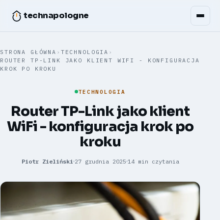
technapologne
STRONA GŁÓWNA
›
TECHNOLOGIA
›
ROUTER TP-LINK JAKO KLIENT WIFI - KONFIGURACJA
KROK PO KROKU
TECHNOLOGIA
Router TP-Link jako klient
WiFi - konfiguracja krok po
kroku
Piotr Zieliński
27 grudnia 2025
14 min czytania