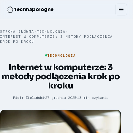
technapologne
STRONA GŁÓWNA
›
TECHNOLOGIA
›
INTERNET W KOMPUTERZE: 3 METODY PODŁĄCZENIA
KROK PO KROKU
TECHNOLOGIA
Internet w komputerze: 3
metody podłączenia krok po
kroku
Piotr Zieliński
27 grudnia 2025
13 min czytania