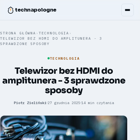
technapologne
STRONA GŁÓWNA
›
TECHNOLOGIA
›
TELEWIZOR BEZ HDMI DO AMPLITUNERA - 3
SPRAWDZONE SPOSOBY
TECHNOLOGIA
Telewizor bez HDMI do
amplitunera - 3 sprawdzone
sposoby
Piotr Zieliński
27 grudnia 2025
14 min czytania