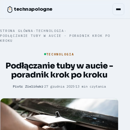
technapologne
STRONA GŁÓWNA
›
TECHNOLOGIA
›
PODŁĄCZANIE TUBY W AUCIE - PORADNIK KROK PO
KROKU
TECHNOLOGIA
Podłączanie tuby w aucie -
poradnik krok po kroku
Piotr Zieliński
27 grudnia 2025
13 min czytania