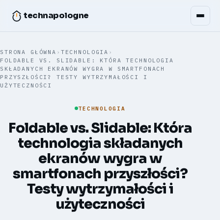
technapologne
STRONA GŁÓWNA
›
TECHNOLOGIA
›
FOLDABLE VS. SLIDABLE: KTÓRA TECHNOLOGIA
SKŁADANYCH EKRANÓW WYGRA W SMARTFONACH
PRZYSZŁOŚCI? TESTY WYTRZYMAŁOŚCI I
UŻYTECZNOŚCI
TECHNOLOGIA
Foldable vs. Slidable: Która
technologia składanych
ekranów wygra w
smartfonach przyszłości?
Testy wytrzymałości i
użyteczności