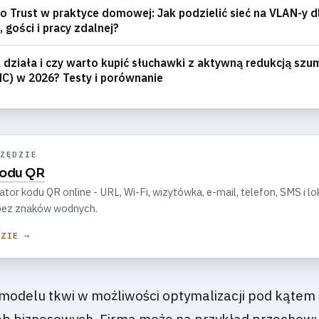
o Trust w praktyce domowej: Jak podzielić sieć na VLAN-y d
, gości i pracy zdalnej?
 działa i czy warto kupić słuchawki z aktywną redukcją sz
C) w 2026? Testy i porównanie
ZĘDZIE
kodu QR
r kodu QR online - URL, Wi-Fi, wizytówka, e-mail, telefon, SMS i lok
, bez znaków wodnych.
DZIE →
 modelu tkwi w możliwości optymalizacji pod kątem