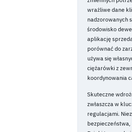
zmiennych potrz
wrażliwe dane kl
nadzorowanych s
środowisko dewe
aplikację sprzed
porównać do zarz
używa się własny
ciężarówki z zew
koordynowania cał
Skuteczne wdroż
zwłaszcza w kluc
regulacjami. Nie
bezpieczeństwa, 