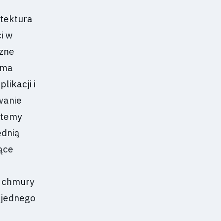
itektura
i w
czne
rma
likacji i
wanie
stemy
ednią
ące
w chmury
d jednego