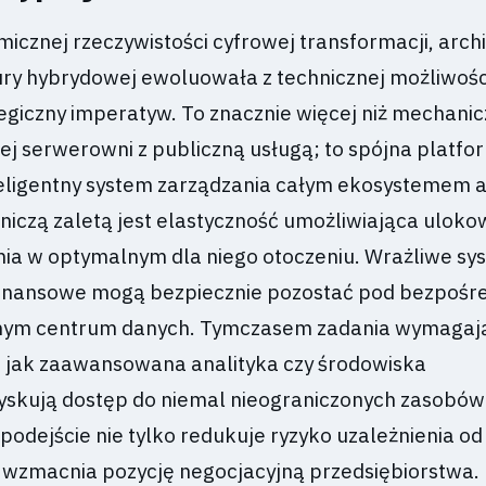
icznej rzeczywistości cyfrowej transformacji, arch
ry hybrydowej ewoluowała z technicznej możliwośc
egiczny imperatyw. To znacznie więcej niż mechani
ej serwerowni z publiczną usługą; to spójna platfo
teligentny system zarządzania całym ekosystemem ap
dniczą zaletą jest elastyczność umożliwiająca uloko
ia w optymalnym dla niego otoczeniu. Wrażliwe sy
finansowe mogą bezpiecznie pozostać pod bezpośr
lnym centrum danych. Tymczasem zadania wymagaj
ie jak zaawansowana analityka czy środowiska
yskują dostęp do niemal nieograniczonych zasobó
 podejście nie tylko redukuje ryzyko uzależnienia o
ż wzmacnia pozycję negocjacyjną przedsiębiorstwa.