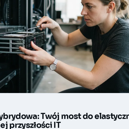
brydowa: Twój most do elastyczn
j przyszłości IT