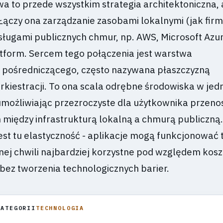
 to przede wszystkim strategia architektoniczna, 
Łączy ona zarządzanie zasobami lokalnymi (jak fi
sługami publicznych chmur, np. AWS, Microsoft Azur
tform. Sercem tego połączenia jest warstwa
pośredniczącego, często nazywana płaszczyzną
rkiestracji. To ona scala odrębne środowiska w jed
 umożliwiając przezroczyste dla użytkownika przeno
h między infrastrukturą lokalną a chmurą publiczną.
est tu elastyczność - aplikacje mogą funkcjonować 
anej chwili najbardziej korzystne pod względem kos
bez tworzenia technologicznych barier.
KATEGORII
TECHNOLOGIA