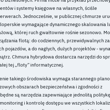
eb biznesowych. Firma może na przykład przechow
ientów i systemy księgowe na własnych, ściśle
erwerach. Jednocześnie, w publicznej chmurze ur
loperskie wymagające dynamicznego skalowania l
ażową, której ruch gwałtownie rośnie sezonowo. Mo
ądzania flotą: do codziennych, przewidywalnych z
ch pojazdów, a do nagłych, dużych projektów - wyn
nątrz. Chmura hybrydowa dostarcza narzędzi do s
ej tej „floty” informatycznej.
enie takiego środowiska wymaga starannego plano
zowych obszarach bezpieczeństwa i zgodności z
zbędne są narzędzia zapewniające jednolitą polityk
monitoring i kontrolę dostępu we wszystkich lokali