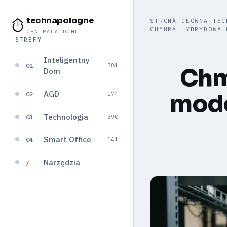
technapologne
STRONA GŁÓWNA
›
TEC
CHMURA HYBRYDOWA 
CENTRALA DOMU
STREFY
Inteligentny
01
381
Chm
Dom
AGD
mode
02
174
Technologia
03
390
Smart Office
04
141
Narzędzia
/