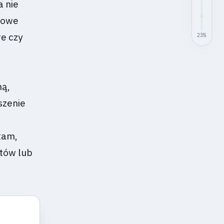
a nie
rmowe
e czy
23
%
ną,
szenie
tam,
ztów lub