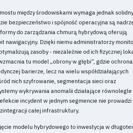
 mostu między środowiskami wymaga jednak solidn
ie bezpieczeństwo i spójność operacyjna są nadrz
formy do zarządzania chmurą hybrydową oferują
it nawigacyjny. Dzięki niemu administratorzy monito
tymalizują zasoby - niezależnie od ich fizycznej loka
zmacnia tu model „obrony w głębi”, gdzie ochrona
edynczej barierze, lecz na wielu współdziałających
ród nich szyfrowanie, segmentacja sieci oraz
stemy wykrywania anomalii działające równolegle
efekcie incydent w jednym segmencie nie prowadzi
integracji całej infrastruktury.
yjęcie modelu hybrydowego to inwestycja w długot