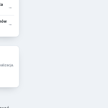
la
→
umów
→
alizacja.