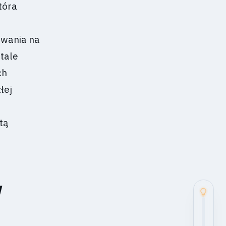
tóra
owania na
tale
ch
łej
tą
y