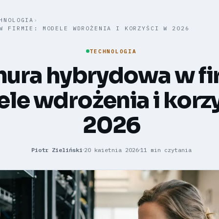
HNOLOGIA
›
W FIRMIE: MODELE WDROŻENIA I KORZYŚCI W 2026
TECHNOLOGIA
ura hybrydowa w fi
le wdrożenia i korz
2026
Piotr Zieliński
20 kwietnia 2026
11 min czytania