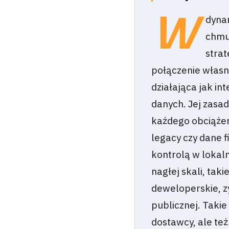
W
dynam
chmu
strat
połączenie własn
działająca jak in
danych. Jej zasa
każdego obciążen
legacy czy dane 
kontrolą w loka
nagłej skali, tak
deweloperskie, z
publicznej. Takie
dostawcy, ale te