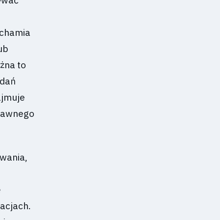
ywać
uchamia
ub
żna to
adań
ajmuje
prawnego
wania,
ę
zacjach.