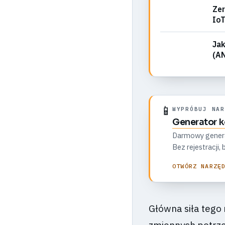
Zer
IoT
Jak
(AN
📱
WYPRÓBUJ NAR
Generator 
Darmowy generato
Bez rejestracji
OTWÓRZ NARZĘ
Główna siła tego