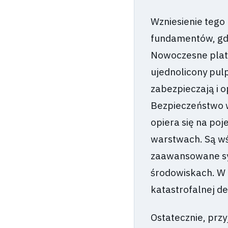
Wzniesienie tego
fundamentów, gdz
Nowoczesne plat
ujednolicony pulp
zabezpieczają i op
Bezpieczeństwo w
opiera się na poj
warstwach. Są wś
zaawansowane sy
środowiskach. W 
katastrofalnej dez
Ostatecznie, prz