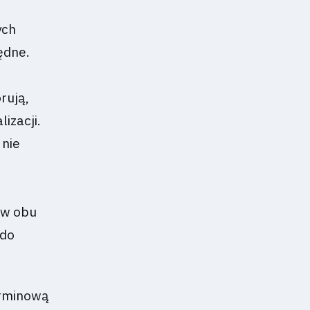
ych
ędne.
rują,
lizacji.
 nie
 w obu
 do
erminową