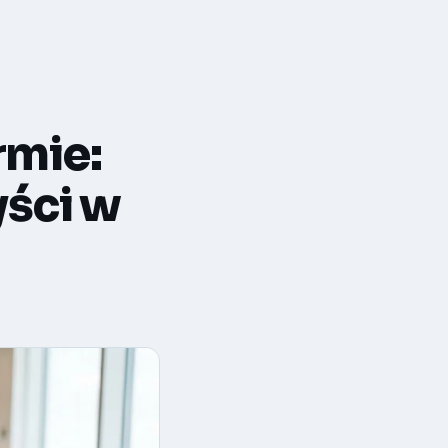
rmie:
yści w