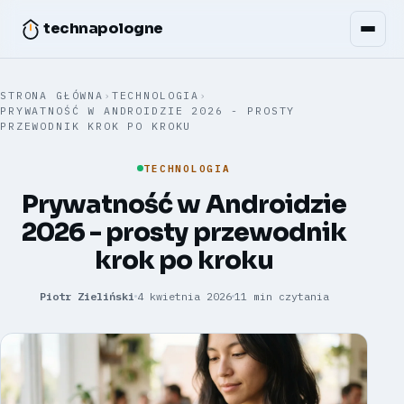
technapologne
STRONA GŁÓWNA
›
TECHNOLOGIA
›
PRYWATNOŚĆ W ANDROIDZIE 2026 - PROSTY
PRZEWODNIK KROK PO KROKU
TECHNOLOGIA
Prywatność w Androidzie
2026 - prosty przewodnik
krok po kroku
Piotr Zieliński
4 kwietnia 2026
11 min czytania