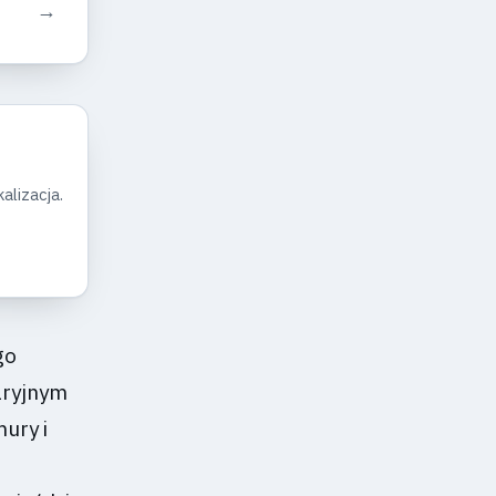
→
alizacja.
go
aryjnym
ury i