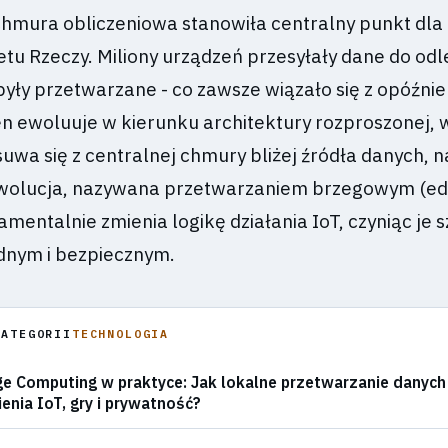
 chmura obliczeniowa stanowiła centralny punkt dla
etu Rzeczy. Miliony urządzeń przesyłały dane do odl
były przetwarzane - co zawsze wiązało się z opóźni
n ewoluuje w kierunku architektury rozproszonej, w
suwa się z centralnej chmury bliżej źródła danych, 
rewolucja, nazywana przetwarzaniem brzegowym (e
mentalnie zmienia logikę działania IoT, czyniąc je 
dnym i bezpiecznym.
KATEGORII
TECHNOLOGIA
e Computing w praktyce: Jak lokalne przetwarzanie danych
enia IoT, gry i prywatność?