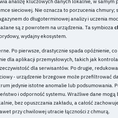
ia analizę kluczowych danych lokalnie, w samym p
amce sieciowej. Nie oznacza to porzucenia chmury; s
gazynem do długoterminowej analizy i uczenia mode
rażane są z powrotem na urządzenia. Ta symbioza
c
brydowy, wydajny ekosystem.
erne. Po pierwsze, drastycznie spada opóźnienie, c
ie dla aplikacji przemysłowych, takich jak kontrol
rzeczywistość dla serwisantów. Po drugie, redukowa
ciowy - urządzenie brzegowe może przefiltrować d
trum jedynie istotne anomalie lub podsumowania. Po
eństwo i odporność systemu. Wrażliwe dane mogą 
alnie, bez opuszczania zakładu, a całość zachowuj
awet przy chwilowej utracie łączności z chmurą.