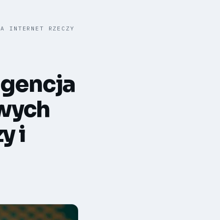
IA INTERNET RZECZY
igencja
owych
y i