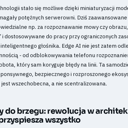
hnologii stało się możliwe dzięki miniaturyzacji mode
magały potężnych serwerowni. Dziś zaawansowane 
iedzialne np. za rozpoznawanie mowy czy obrazu,
i dostosowywane do pracy przy ograniczonych za
nteligentnego głośnika. Edge AI nie jest zatem odl
iennością - od odblokowywania telefonu rozpoznani
bota, który sam koryguje błędy na linii. Ta samodzi
sponsywnego, bezpiecznego i rozproszonego ekosy
a jest wszechobecna, a nie scentralizowana.
 do brzegu: rewolucja w architek
 przyspiesza wszystko