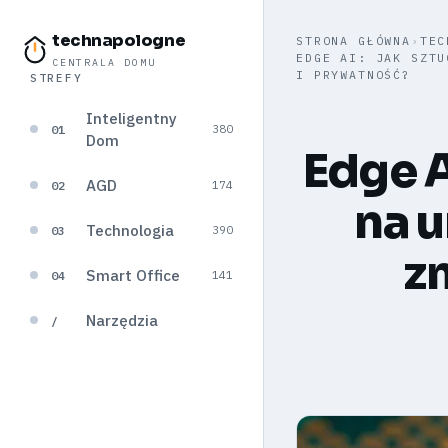
technapologne
STRONA GŁÓWNA
›
TEC
EDGE AI: JAK SZTU
CENTRALA DOMU
I PRYWATNOŚĆ?
STREFY
Inteligentny
01
380
Dom
Edge A
AGD
02
174
na 
Technologia
03
390
zm
Smart Office
04
141
Narzędzia
/