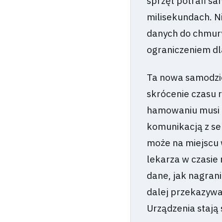
sprzęt potrafi s
milisekundach. N
danych do chmury
ograniczeniem dla
Ta nowa samodzie
skrócenie czasu 
hamowaniu musi z
komunikacją z se
może na miejscu
lekarza w czasie
dane, jak nagran
dalej przekazywa
Urządzenia stają s