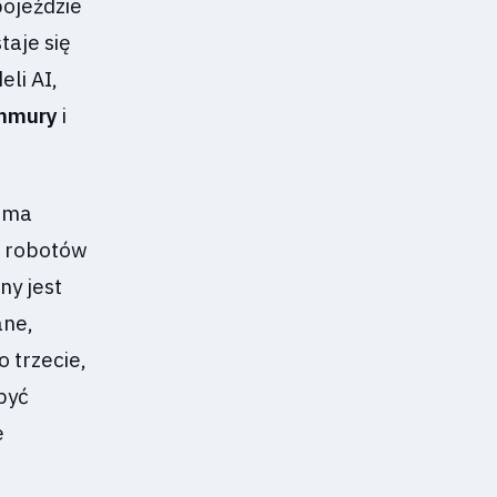
ojeździe
taje się
li AI,
hmury
i
o ma
a robotów
ny jest
ane,
 trzecie,
być
e