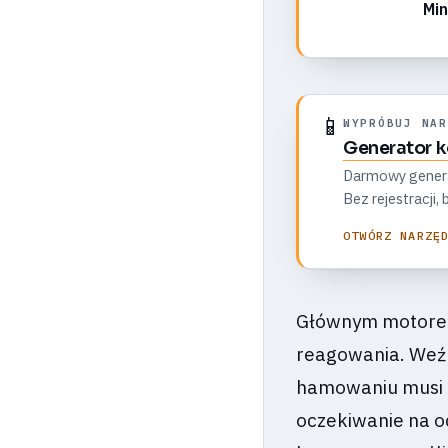
Min
📱
WYPRÓBUJ NAR
Generator 
Darmowy generato
Bez rejestracji
OTWÓRZ NARZĘ
Głównym motorem
reagowania. Weźm
hamowaniu musi z
oczekiwanie na o