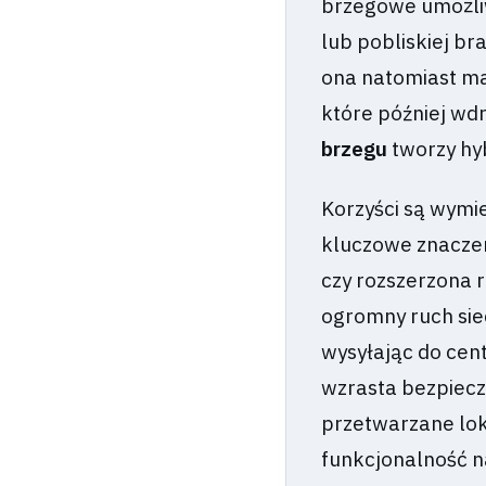
brzegowe umożliw
lub pobliskiej br
ona natomiast ma
które później wd
brzegu
tworzy hy
Korzyści są wymi
kluczowe znaczen
czy rozszerzona 
ogromny ruch sie
wysyłając do cen
wzrasta bezpiecz
przetwarzane lok
funkcjonalność n