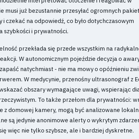
amodzielnie interpretować otoczenie i reagować w
ie musi już bezustannie przesyłać ogromnych paki
 i czekać na odpowiedź, co było dotychczasowym
 szybkości i prywatności.
lność przekłada się przede wszystkim na radykaln
reakcji. W autonomicznym pojeździe decyzja o awar
apaść natychmiast - nie ma mowy o opóźnieniu zw
rwerem. W medycynie, przenośny ultrasonograf z E
 wskazać obszary wymagające uwagi, wspierając di
 rzeczywistym. To także przełom dla prywatności: w
ie z domowej kamery, mogą być analizowane lokalni
ne są jedynie anonimowe alerty o wykrytym zdarzen
ię więc nie tylko szybsze, ale i bardziej dyskretne.