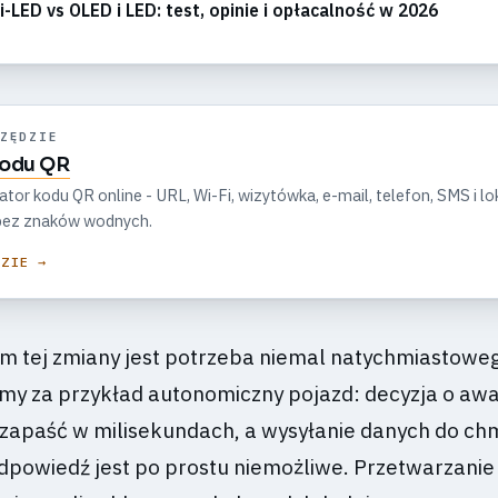
i-LED vs OLED i LED: test, opinie i opłacalność w 2026
ZĘDZIE
kodu QR
r kodu QR online - URL, Wi-Fi, wizytówka, e-mail, telefon, SMS i lok
, bez znaków wodnych.
DZIE →
 tej zmiany jest potrzeba niemal natychmiastowe
y za przykład autonomiczny pojazd: decyzja o aw
apaść w milisekundach, a wysyłanie danych do chm
dpowiedź jest po prostu niemożliwe. Przetwarzanie