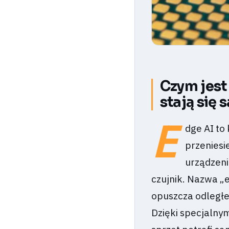
Czym jest
stają się
E
dge AI to
przeniesi
urządzeni
czujnik. Nazwa „e
opuszcza odległe 
Dzięki specjaln