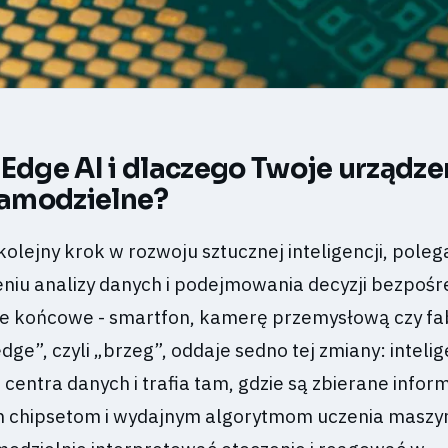
 Edge AI i dlaczego Twoje urządze
 samodzielne?
 kolejny krok w rozwoju sztucznej inteligencji, poleg
eniu analizy danych i podejmowania decyzji bezpośr
e końcowe - smartfon, kamerę przemysłową czy fa
dge”, czyli „brzeg”, oddaje sedno tej zmiany: inteli
centra danych i trafia tam, gdzie są zbierane infor
ym chipsetom i wydajnym algorytmom uczenia masz