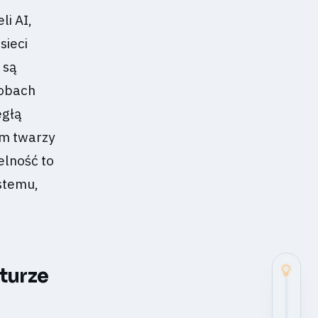
li AI,
sieci
 są
sobach
egłą
em twarzy
elność to
stemu,
turze