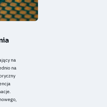
nia
ający na
ednio na
bryczny
gencja
macje.
ynowego,