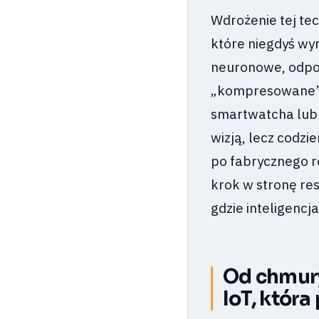
Wdrożenie tej tec
które niegdyś wy
neuronowe, odpow
„kompresowane” 
smartwatcha lub i
wizją, lecz codz
po fabrycznego ro
krok w stronę re
gdzie inteligencj
Od chmury
IoT, która