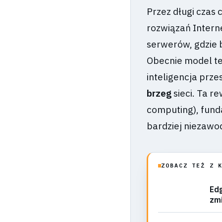
Przez długi czas
rozwiązań Intern
serwerów, gdzie 
Obecnie model te
inteligencja prze
brzeg
sieci. Ta 
computing), funda
bardziej niezawo
ZOBACZ TEŻ Z 
Edg
zmi