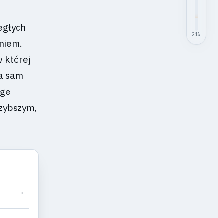
egłych
21
%
eniem.
 której
na sam
dge
szybszym,
→