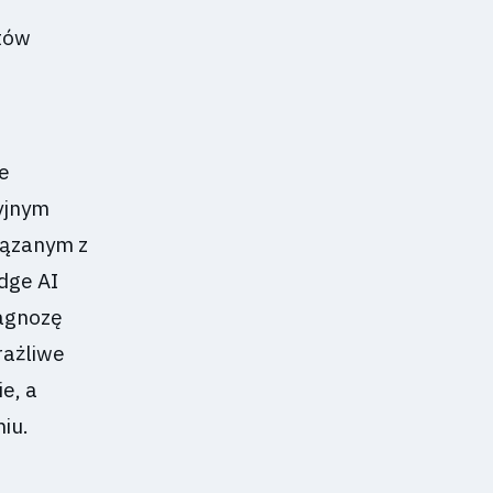
etów
e
yjnym
iązanym z
dge AI
agnozę
rażliwe
e, a
iu.