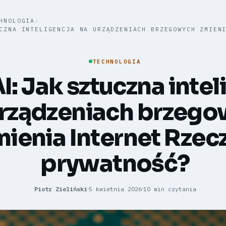
HNOLOGIA
›
CZNA INTELIGENCJA NA URZĄDZENIACH BRZEGOWYCH ZMIEN
TECHNOLOGIA
I: Jak sztuczna intel
urządzeniach brzeg
ienia Internet Rzecz
prywatność?
Piotr Zieliński
5 kwietnia 2026
10 min czytania