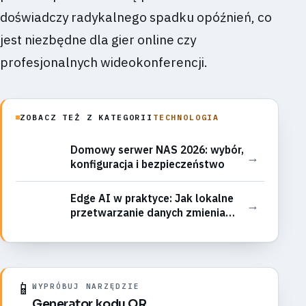
doświadczy radykalnego spadku opóźnień, co
jest niezbędne dla gier online czy
profesjonalnych wideokonferencji.
ZOBACZ TEŻ Z KATEGORII
TECHNOLOGIA
Domowy serwer NAS 2026: wybór,
→
konfiguracja i bezpieczeństwo
Edge AI w praktyce: Jak lokalne
→
przetwarzanie danych zmienia
prywatność i szybkość aplikacji na
smartfonie?
📱
WYPRÓBUJ NARZĘDZIE
Generator kodu QR