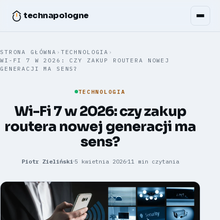
technapologne
STRONA GŁÓWNA
›
TECHNOLOGIA
›
WI-FI 7 W 2026: CZY ZAKUP ROUTERA NOWEJ
GENERACJI MA SENS?
TECHNOLOGIA
Wi-Fi 7 w 2026: czy zakup
routera nowej generacji ma
sens?
Piotr Zieliński
5 kwietnia 2026
11 min czytania