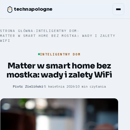
technapologne
STRONA GŁÓWNA
›
INTELIGENTNY DOM
›
MATTER W SMART HOME BEZ MOSTKA: WADY I ZALETY
WIFI
INTELIGENTNY DOM
Matter w smart home bez
mostka: wady i zalety WiFi
Piotr Zieliński
5 kwietnia 2026
10 min czytania