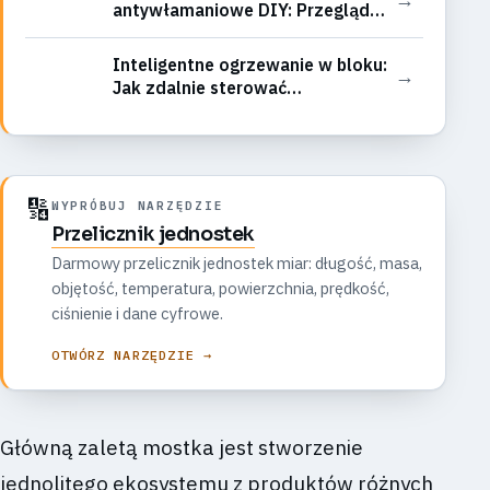
antywłamaniowe DIY: Przegląd
czujników, syren i kamer, które
samodzielnie zainstalujesz w
Inteligentne ogrzewanie w bloku:
→
2026.
Jak zdalnie sterować
kaloryferami i oszczędzać bez
wymiany instalacji?
🔢
WYPRÓBUJ NARZĘDZIE
Przelicznik jednostek
Darmowy przelicznik jednostek miar: długość, masa,
objętość, temperatura, powierzchnia, prędkość,
ciśnienie i dane cyfrowe.
OTWÓRZ NARZĘDZIE →
Główną zaletą mostka jest stworzenie
jednolitego ekosystemu z produktów różnych