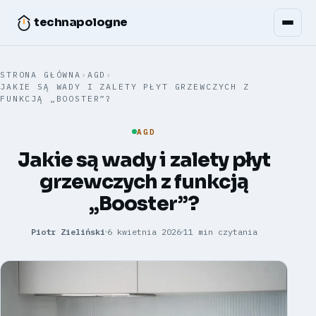
technapologne
STRONA GŁÓWNA
›
AGD
›
JAKIE SĄ WADY I ZALETY PŁYT GRZEWCZYCH Z
FUNKCJĄ „BOOSTER”?
AGD
Jakie są wady i zalety płyt
grzewczych z funkcją
„Booster”?
Piotr Zieliński
6 kwietnia 2026
11 min czytania