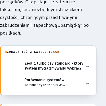
porządków. Okap staje się zatem nie
luksusem, lecz niezbędnym strażnikiem
czystości, chroniącym przed trwałymi
zabrudzeniami i zapachową „pamiątką” po
posiłkach.
ZOBACZ TEŻ Z KATEGORII
AGD
Zeolit, turbo czy standard - który
→
system mycia zmywarki wybrać?
Porównanie systemów
→
samooczyszczania w
piekarnikach: piroliza,
katalityczna, hydroliza - który
wybrać?