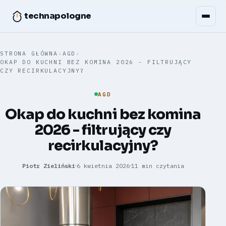
technapologne
STRONA GŁÓWNA
›
AGD
›
OKAP DO KUCHNI BEZ KOMINA 2026 - FILTRUJĄCY
CZY RECIRKULACYJNY?
AGD
Okap do kuchni bez komina
2026 - filtrujący czy
recirkulacyjny?
Piotr Zieliński
6 kwietnia 2026
11 min czytania