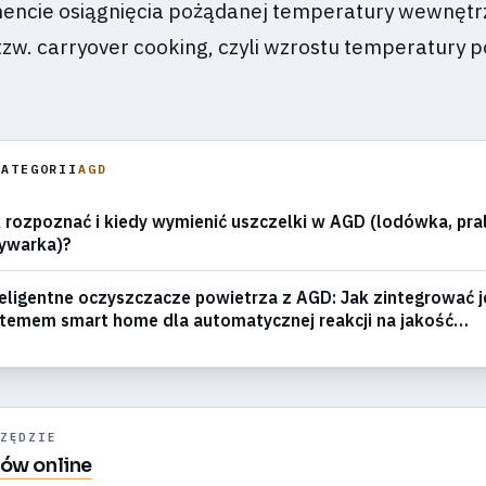
ncie osiągnięcia pożądanej temperatury wewnętrz
zw. carryover cooking, czyli wzrostu temperatury p
KATEGORII
AGD
 rozpoznać i kiedy wymienić uszczelki w AGD (lodówka, pra
ywarka)?
eligentne oczyszczacze powietrza z AGD: Jak zintegrować j
temem smart home dla automatycznej reakcji na jakość
wietrza?
ZĘDZIE
ków online