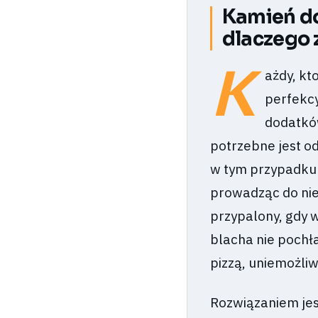
Kamień do
dlaczego 
K
ażdy, kt
perfekcy
dodatków
potrzebne jest o
w tym przypadku 
prowadząc do nie
przypalony, gdy w
blacha nie pochła
pizzą, uniemożli
Rozwiązaniem jes