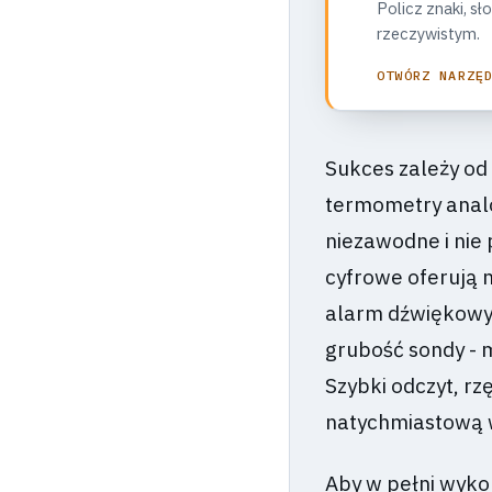
Policz znaki, sł
rzeczywistym.
OTWÓRZ NARZĘ
Sukces zależy o
termometry analo
niezawodne i nie 
cyfrowe oferują n
alarm dźwiękowy.
grubość sondy - m
Szybki odczyt, rz
natychmiastową w
Aby w pełni wyko