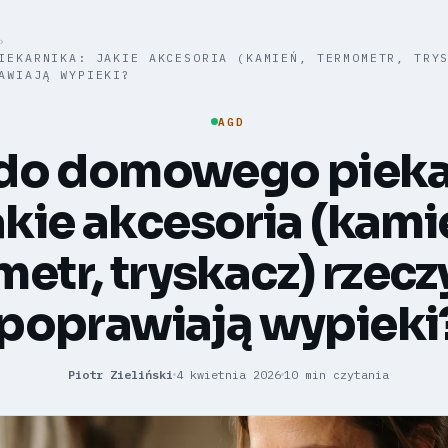
›
IEKARNIKA: JAKIE AKCESORIA (KAMIEŃ, TERMOMETR, TRY
AWIAJĄ WYPIEKI?
AGD
do domowego pieka
kie akcesoria (kami
etr, tryskacz) rzecz
poprawiają wypieki
Piotr Zieliński
4 kwietnia 2026
10 min czytania