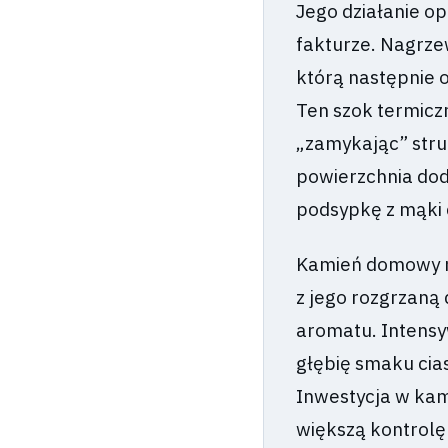
Jego działanie op
fakturze. Nagrze
którą następnie o
Ten szok termicz
„zamykając” stru
powierzchnia dod
podsypkę z mąki 
Kamień domowy na
z jego rozgrzaną 
aromatu. Intensy
głębię smaku cias
Inwestycja w kam
większą kontrolę