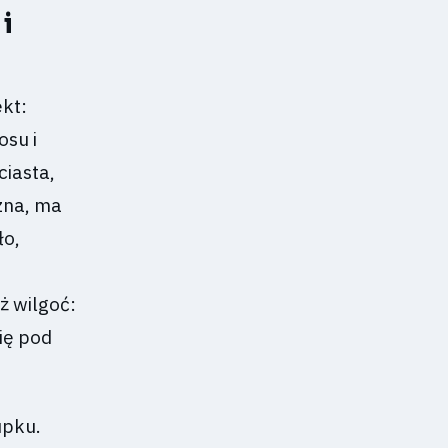
i
ekt:
osu i
ciasta,
zna, ma
ło,
ż wilgoć:
ię pod
upku.