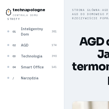
technapologne
STRONA GŁÓWNA
›
AGD
AGD DO DOMOWEGO P
CENTRALA DOMU
RZECZYWIŚCIE POPR
STREFY
Inteligentny
01
381
Dom
AGD 
AGD
02
174
Ja
Technologia
03
390
termom
Smart Office
04
141
Narzędzia
/