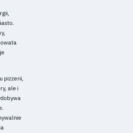
gii,
iasto.
y,
orowata
je
pizzerii,
y, ale i
wydobywa
e.
nywalnie
ia