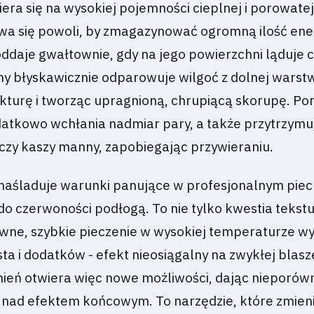
iera się na wysokiej pojemności cieplnej i porowatej
wa się powoli, by zmagazynować ogromną ilość ener
ddaje gwałtownie, gdy na jego powierzchni ląduje c
ny błyskawicznie odparowuje wilgoć z dolnej warstw
kturę i tworząc upragnioną, chrupiącą skorupę. P
atkowo wchłania nadmiar pary, a także przytrzymu
czy kaszy manny, zapobiegając przywieraniu.
śladuje warunki panujące w profesjonalnym piecu 
do czerwoności podłogą. To nie tylko kwestia tekstur
wne, szybkie pieczenie w wysokiej temperaturze 
ta i dodatków - efekt nieosiągalny na zwykłej blasz
ień otwiera więc nowe możliwości, dając nieporów
 nad efektem końcowym. To narzędzie, które zmien