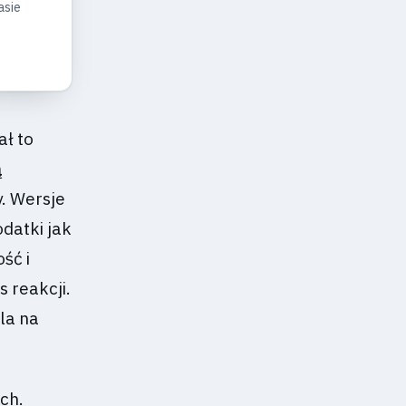
asie
ł to
ą
y. Wersje
datki jak
ść i
 reakcji.
la na
ch.