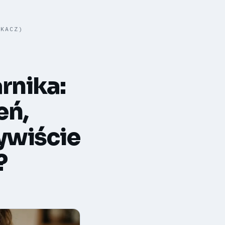
SKACZ)
rnika:
eń,
ywiście
?