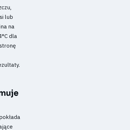
zczu,
si lub
ina na
4°C dla
stronę
zultaty.
ymuje
 pokłada
ające