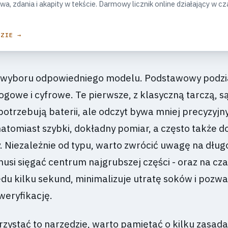
owa, zdania i akapity w tekście. Darmowy licznik online działający w cz
DZIE →
d wyboru odpowiedniego modelu. Podstawowy podzia
gowe i cyfrowe. Te pierwsze, z klasyczną tarczą, s
potrzebują baterii, ale odczyt bywa mniej precyzyjn
atomiast szybki, dokładny pomiar, a często także do
 Niezależnie od typu, warto zwrócić uwagę na długo
usi sięgać centrum najgrubszej części - oraz na czas
ędu kilku sekund, minimalizuje utratę soków i pozwa
eryfikację.
rzystać to narzędzie, warto pamiętać o kilku zasada