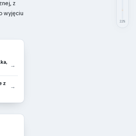
nej, z
o wyjęciu
22
%
lka,
→
e z
→