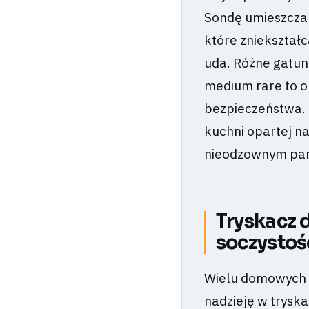
Sondę umieszczamy
które zniekształc
uda. Różne gatun
medium rare to o
bezpieczeństwa.
kuchni opartej na
nieodzownym par
Tryskacz d
soczystoś
Wielu domowych k
nadzieję w trysk