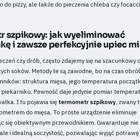
o do pizzy, ale także do pieczenia chleba czy focacci
 szpikowy: jak wyeliminować
ę i zawsze perfekcyjnie upiec m
eczeń czy drób, często zdajemy się na szacunkowy c
ych soków. Metody te są zawodne, bo na czas obró
nników: struktura mięsa, jego temperatura począt
 piekarniku. Pewność daje jedynie pomiar tempera
łka. I tu pojawia się
termometr szpikowy
, zwany 
metrem do mięsa. To proste urządzenie eliminuje
ąc się obiektywnym przewodnikiem. Gwarantuje nie 
ale i idealną soczystość, pozwalając wyjąć potrawę