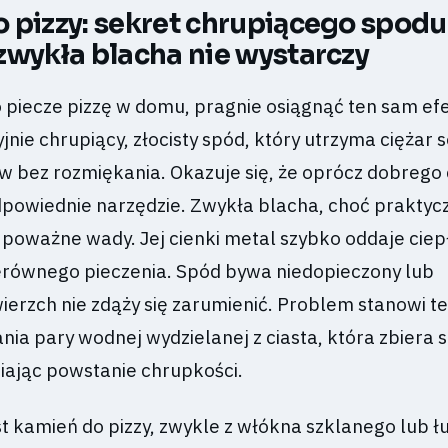
 pizzy: sekret chrupiącego spodu 
zwykła blacha nie wystarczy
o piecze pizzę w domu, pragnie osiągnąć ten sam ef
jnie chrupiący, złocisty spód, który utrzyma ciężar s
 bez rozmiękania. Okazuje się, że oprócz dobrego 
dpowiednie narzędzie. Zwykła blacha, choć praktyc
poważne wady. Jej cienki metal szybko oddaje ciep
równego pieczenia. Spód bywa niedopieczony lub
ierzch nie zdąży się zarumienić. Problem stanowi te
nia pary wodnej wydzielanej z ciasta, która zbiera s
wiając powstanie chrupkości.
t kamień do pizzy, zwykle z włókna szklanego lub ł