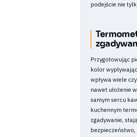
podejście nie tylk
Termometr
zgadywank
Przygotowując pi
kolor wypływając
wpływa wiele czy
nawet ułożenie w
samym sercu kawa
kuchennym termo
zgadywanie, staj
bezpieczeństwo, 