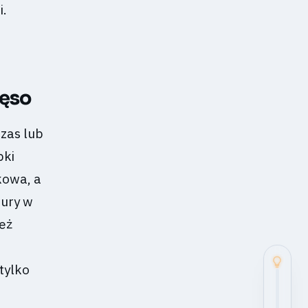
i.
ięso
zas lub
bki
kowa, a
tury w
też
tylko