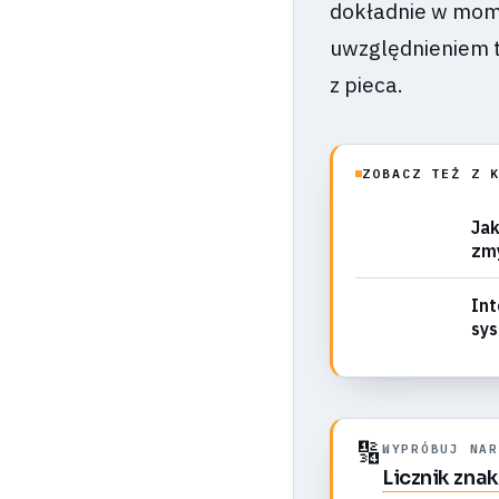
dokładnie w mome
uwzględnieniem t
z pieca.
ZOBACZ TEŻ Z 
Jak
zm
Int
sys
po
🔢
WYPRÓBUJ NAR
Licznik zna