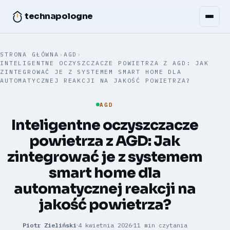
technapologne
STRONA GŁÓWNA
›
AGD
›
INTELIGENTNE OCZYSZCZACZE POWIETRZA Z AGD: JAK
ZINTEGROWAĆ JE Z SYSTEMEM SMART HOME DLA
AUTOMATYCZNEJ REAKCJI NA JAKOŚĆ POWIETRZA?
AGD
Inteligentne oczyszczacze
powietrza z AGD: Jak
zintegrować je z systemem
smart home dla
automatycznej reakcji na
jakość powietrza?
Piotr Zieliński
4 kwietnia 2026
11 min czytania