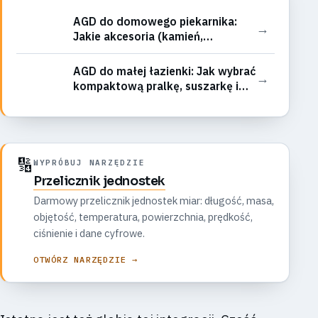
AGD do domowego piekarnika:
→
Jakie akcesoria (kamień,
termometr, tryskacz)
rzeczywiście poprawiają wypieki?
AGD do małej łazienki: Jak wybrać
→
kompaktową pralkę, suszarkę i
pralko-suszarkę?
🔢
WYPRÓBUJ NARZĘDZIE
Przelicznik jednostek
Darmowy przelicznik jednostek miar: długość, masa,
objętość, temperatura, powierzchnia, prędkość,
ciśnienie i dane cyfrowe.
OTWÓRZ NARZĘDZIE →