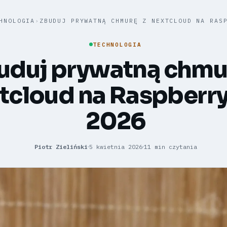
HNOLOGIA
›
ZBUDUJ PRYWATNĄ CHMURĘ Z NEXTCLOUD NA RAS
TECHNOLOGIA
uduj prywatną chmu
tcloud na Raspberry
2026
Piotr Zieliński
5 kwietnia 2026
11 min czytania