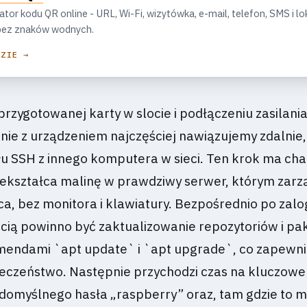
r kodu QR online - URL, Wi-Fi, wizytówka, e-mail, telefon, SMS i lok
, bez znaków wodnych.
DZIE →
rzygotowanej karty w slocie i podłączeniu zasilania
nie z urządzeniem najczęściej nawiązujemy zdalnie,
 SSH z innego komputera w sieci. Ten krok ma cha
zekształca malinę w prawdziwy serwer, którym zarzą
a, bez monitora i klawiatury. Bezpośrednio po zal
cią powinno być zaktualizowanie repozytoriów i pa
endami `apt update` i `apt upgrade`, co zapewn
pieczeństwo. Następnie przychodzi czas na kluczowe
 domyślnego hasła „raspberry” oraz, tam gdzie to m