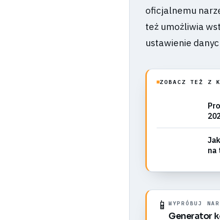
oficjalnemu narzę
też umożliwia wst
ustawienie danyc
ZOBACZ TEŻ Z 
Pro
20
Jak
na 
Su
📱
WYPRÓBUJ NAR
Generator 