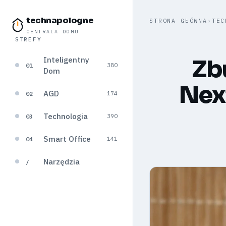
technapologne
STRONA GŁÓWNA
›
TEC
CENTRALA DOMU
STREFY
Inteligentny
Zb
01
380
Dom
Nex
AGD
02
174
Technologia
03
390
Smart Office
04
141
Narzędzia
/