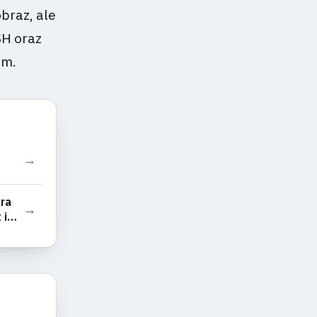
obraz, ale
SH oraz
em.
→
era
→
 i