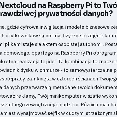
Nextcloud na Raspberry Pi to Twó
prawdziwej prywatności danych?
ie, gdzie cyfrowa inwigilacja i modele biznesowe że
h użytkowników są normą, fizyczne przejęcie kontr
i plikami staje się aktem osobistej autonomii. Post
a domowego, opartego na Raspberry Pi i oprogra
kretna realizacja tej idei. Ta kombinacja to znaczni
owiednik dysku w chmurze - to samowystarczalna 
 współpracy, zamknięta w czterech ścianach Twoje
tra danych przetwarzają metadane Twoich dokumen
getować reklamy, Twój minikomputer w szafie wykon
bez żadnego zewnętrznego nadzoru. Różnica ma cha
amiast wynajmować sejfik w cudzym, strzeżonym s