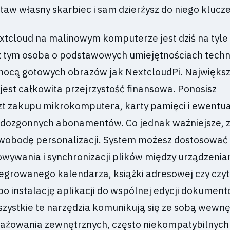
aw własny skarbiec i sam dzierżysz do niego klucze
tcloud na malinowym komputerze jest dziś na tyle 
 z tym osoba o podstawowych umiejętnościach techn
mocą gotowych obrazów jak NextcloudPi. Największ
jest całkowita przejrzystość finansowa. Ponosisz
t zakupu mikrokomputera, karty pamięci i ewentu
 dozgonnych abonamentów. Co jednak ważniejsze, z
wobodę personalizacji. System możesz dostosować
wywania i synchronizacji plików między urządzenia
ntegrowanego kalendarza, książki adresowej czy czy
po instalację aplikacji do wspólnej edycji dokument
ystkie te narzędzia komunikują się ze sobą wewnę
ażowania zewnętrznych, często niekompatybilnych