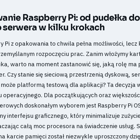
anie Raspberry Pi: od pudełka do
serwera w kilku krokach
 Pi z opakowania to chwila pełna możliwości, lecz 
rzemyślanym rozpoczęciu prac. Zanim włożymy kar
ika, warto na moment zastanowić się, jaką rolę ma 
r. Czy stanie się sieciową przestrzenią dyskową, s
 może platformą testową dla aplikacji? Ta decyzja 
 operacyjnego. Dla początkujących oraz większośc
rowych doskonałym wyborem jest Raspberry Pi OS 
 interfejsu graficznego, który minimalizuje zużyci
czając całą moc procesora na świadczenie usług. 
 na karcie pamięci został niezwykle uproszczony dzię