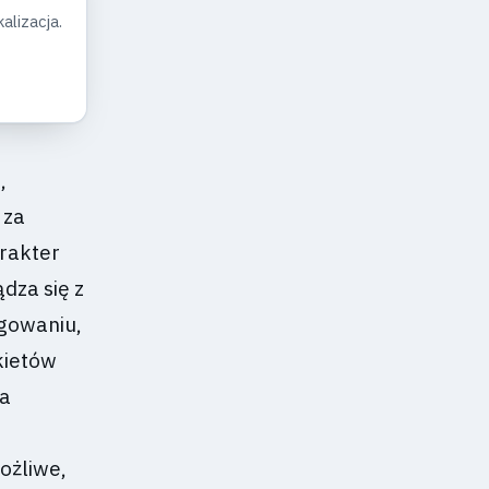
alizacja.
,
 za
rakter
dza się z
ogowaniu,
kietów
ia
ożliwe,