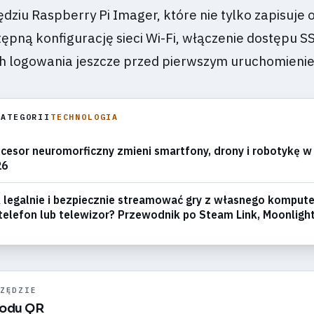
dziu Raspberry Pi Imager, które nie tylko zapisuje 
ępną konfigurację sieci Wi-Fi, włączenie dostępu S
h logowania jeszcze przed pierwszym uruchomieni
KATEGORII
TECHNOLOGIA
cesor neuromorficzny zmieni smartfony, drony i robotykę w
26
 legalnie i bezpiecznie streamować gry z własnego komput
telefon lub telewizor? Przewodnik po Steam Link, Moonlight
nshine
ZĘDZIE
kodu QR