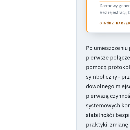
Darmowy generato
Bez rejestracji
OTWÓRZ NARZĘ
Po umieszczeniu p
pierwsze połącze
pomocą protokołu
symboliczny - pr
dowolnego miejsc
pierwszą czynnoś
systemowych kom
stabilność i bez
praktyki: zmianę