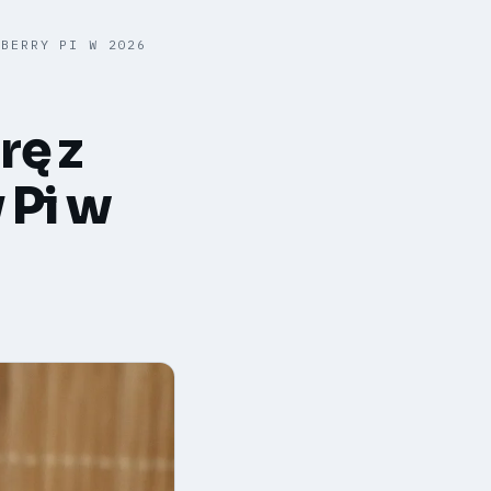
PBERRY PI W 2026
rę z
 Pi w