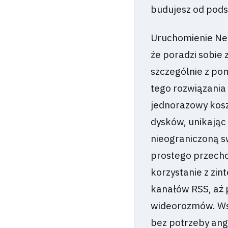
budujesz od podst
Uruchomienie Nex
że poradzi sobie
szczególnie z po
tego rozwiązania 
jednorazowy kosz
dysków, unikając
nieograniczoną s
prostego przecho
korzystanie z zi
kanałów RSS, aż 
wideorozmów. Wsz
bez potrzeby ang