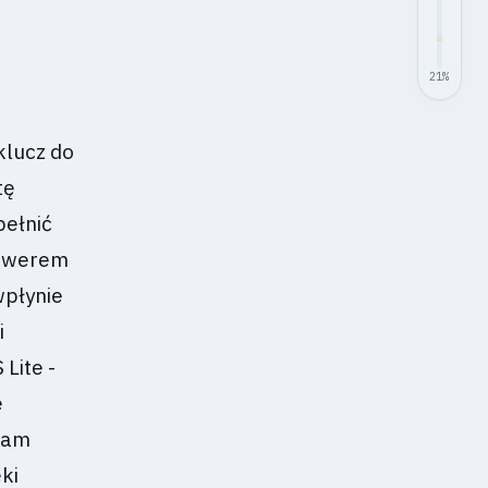
21
%
klucz do
tę
pełnić
erwerem
wpłynie
i
Lite -
e
Sam
ki