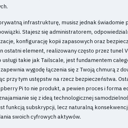
ch.
prywatną infrastrukturę, musisz jednak świadomie 
bowiązki. Stajesz się administratorem, odpowiedzia
izacje, konfigurację kopii zapasowych oraz bezpiec
n ostatni element, realizowany często przez tunel 
 usługi takie jak Tailscale, jest fundamentem całeg
- zapewnia wygodę łączenia się z Twoją chmurą z d
iąc przy tym ustępstw na rzecz bezpieczeństwa. Ost
berry Pi to nie produkt, a pewien proces i forma e
najamianie się z ideą technologicznej samodzielnoś
est funkcją subskrypcji, lecz naturalną konsekwenc
dania swoich cyfrowych aktywów.