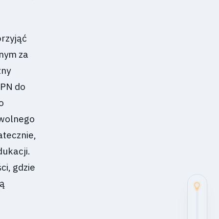
przyjąć
lnym za
zny
VPN do
o
owolnego
atecznie,
dukacji.
ci, gdzie
ją