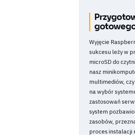
Przygotow
gotowego 
Wyjęcie Raspberry
sukcesu leży w p
microSD do czytn
nasz minikompute
multimediów, czy
na wybór systemu
zastosowań serwe
system pozbawiony
zasobów, przezna
proces instalacji