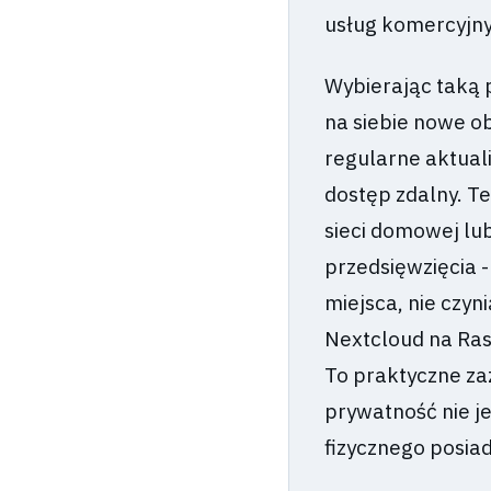
usług komercyjny
Wybierając taką 
na siebie nowe o
regularne aktual
dostęp zdalny. Te
sieci domowej lub
przedsięwzięcia 
miejsca, nie czyn
Nextcloud na Rasp
To praktyczne zaz
prywatność nie j
fizycznego posia