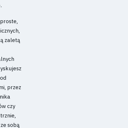
.
proste,
icznych,
ą zaletą
alnych
yskujesz
 od
mi, przez
tnika
ów czy
trznie,
 ze sobą