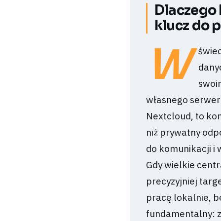
Dlaczego 
klucz do 
W
świec
danyc
swoim
własnego serwer
Nextcloud, to kon
niż prywatny odp
do komunikacji i
Gdy wielkie cen
precyzyjniej tar
pracę lokalnie, 
fundamentalny: z