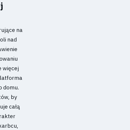
j
rujące na
oli nad
awienie
mowaniu
e więcej
platforma
go domu.
tów, by
uje całą
rakter
karbcu,