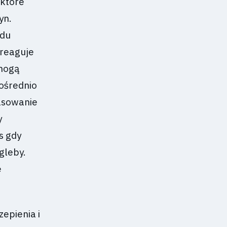
 które
yn.
adu
 reaguje
 mogą
pośrednio
pasowanie
y
s gdy
gleby.
e
epienia i