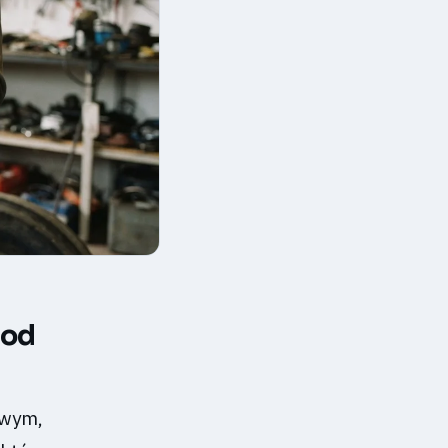
 od
owym,