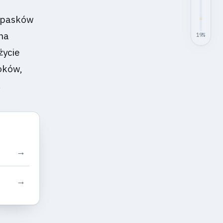
a pasków
na
19
%
życie
oków,
.
→
→