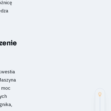
óżnicę
ędza
zenie
kwestia
 Maszyna
i moc
ych
gnika,