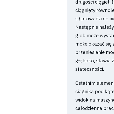
długości cięgieł.
ciągnięty równol
sił prowadzi do n
Następnie należy
gleb może wystar
może okazać się z
przeniesienie mo
głęboko, stawia z
stateczności.
Ostatnim element
ciągnika pod kąt
widok na maszynę 
całodzienna prac