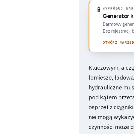
📱
WYPRÓBUJ NAR
Generator 
Darmowy generato
Bez rejestracji
OTWÓRZ NARZĘ
Kluczowym, a czę
lemiesze, ładowa
hydrauliczne mus
pod kątem przeta
osprzęt z ciągni
nie mogą wykazyw
czynności może d