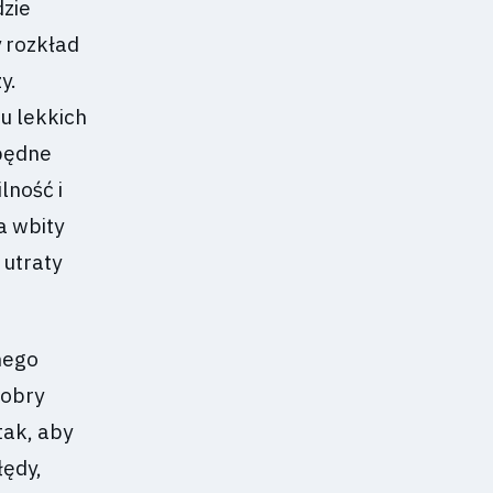
dzie
y rozkład
y.
u lekkich
zbędne
lność i
a wbity
 utraty
mego
dobry
tak, aby
łędy,