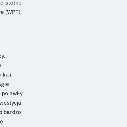
e istotne
we (WPT),
y.
e
ika i
agłe
 pojawiły
nwestycja
o bardzo
ię