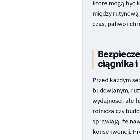
które mogą być k
między rutynową 
czas, paliwo i chr
Bezpiecze
ciągnika i
Przed każdym se
budowlanym, ruty
wydajności, ale 
rolnicza czy bud
sprawiają, że n
konsekwencji. Pr