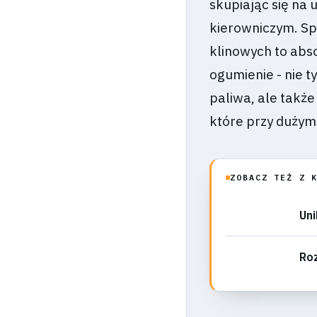
skupiając się na
kierowniczym. Sp
klinowych to abs
ogumienie - nie t
paliwa, ale takż
które przy dużym
ZOBACZ TEŻ Z 
Uni
Roz