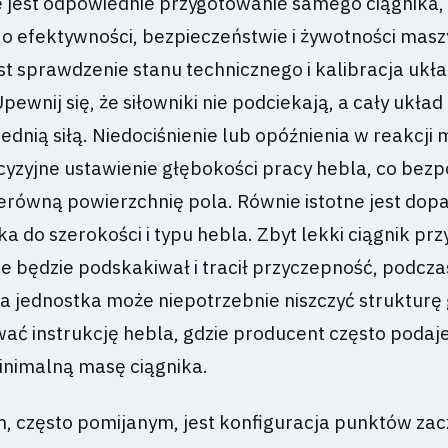
 jest odpowiednie przygotowanie samego ciągnika,
 o efektywności, bezpieczeństwie i żywotności masz
 sprawdzenie stanu technicznego i kalibracja ukł
pewnij się, że siłowniki nie podciekają, a cały układ
iednią siłą. Niedociśnienie lub opóźnienia w reakcji
cyzyjne ustawienie głębokości pracy hebla, co bez
nierówną powierzchnię pola. Równie istotne jest do
ka do szerokości i typu hebla. Zbyt lekki ciągnik prz
e będzie podskakiwał i tracił przyczepność, podcza
jednostka może niepotrzebnie niszczyć strukturę 
ać instrukcję hebla, gdzie producent często podaj
inimalną masę ciągnika.
, często pomijanym, jest konfiguracja punktów zacz