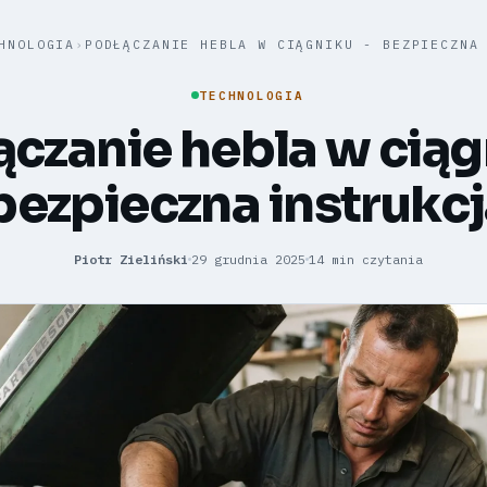
HNOLOGIA
›
PODŁĄCZANIE HEBLA W CIĄGNIKU - BEZPIECZNA
TECHNOLOGIA
czanie hebla w ciąg
bezpieczna instrukc
Piotr Zieliński
29 grudnia 2025
14 min czytania