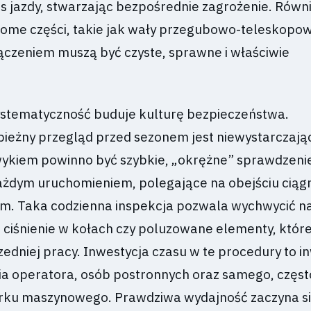
s jazdy, stwarzając bezpośrednie zagrożenie. Równi
home części, takie jak wały przegubowo-teleskopo
ączeniem muszą być czyste, sprawne i właściwie
systematyczność buduje kulturę bezpieczeństwa.
ieżny przegląd przed sezonem jest niewystarczając
ykiem powinno być szybkie, „okrężne” sprawdzeni
żdym uruchomieniem, polegające na obejściu ciągn
m. Taka codzienna inspekcja pozwala wychwycić n
 ciśnienie w kołach czy poluzowane elementy, które
edniej pracy. Inwestycja czasu w te procedury to i
a operatora, osób postronnych oraz samego, częst
rku maszynowego. Prawdziwa wydajność zaczyna s