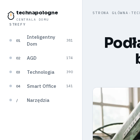
technapologne
STRONA GŁÓWNA
›
TEC
CENTRALA DOMU
STREFY
Inteligentny
Podłą
01
381
Dom
AGD
02
174
Technologia
03
390
Smart Office
04
141
Narzędzia
/