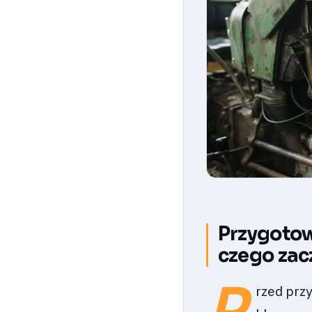
Przygotow
czego zac
P
rzed prz