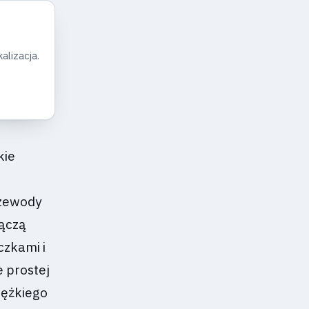
alizacja.
kie
rzewody
łączą
czkami i
 prostej
iężkiego