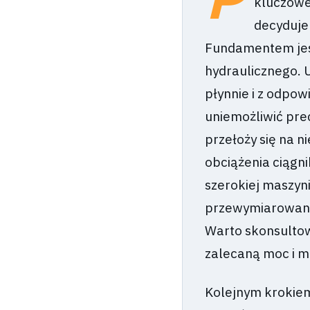
kluczowe
decyduje
Fundamentem jest
hydraulicznego. U
płynnie i z odpow
uniemożliwić pre
przełoży się na 
obciążenia ciągni
szerokiej maszyni
przewymiarowana 
Warto skonsultow
zalecaną moc i m
Kolejnym krokiem