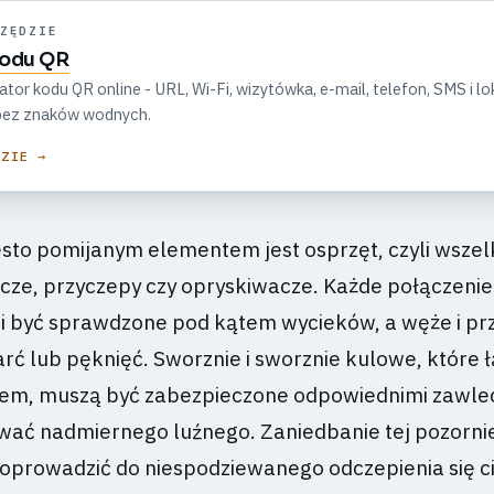
ZĘDZIE
kodu QR
r kodu QR online - URL, Wi-Fi, wizytówka, e-mail, telefon, SMS i lok
, bez znaków wodnych.
DZIE →
sto pomijanym elementem jest osprzęt, czyli wszel
cze, przyczepy czy opryskiwacze. Każde połączenie
i być sprawdzone pod kątem wycieków, a węże i p
rć lub pęknięć. Sworznie i sworznie kulowe, które 
kiem, muszą być zabezpieczone odpowiednimi zawle
ać nadmiernego luźnego. Zaniedbanie tej pozornie
oprowadzić do niespodziewanego odczepienia się c