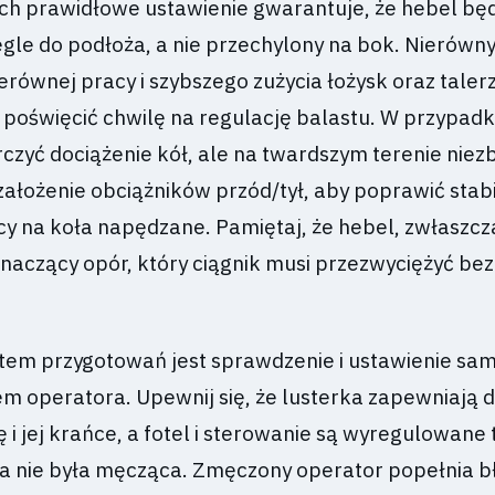
 Ich prawidłowe ustawienie gwarantuje, że hebel bę
egle do podłoża, a nie przechylony na bok. Nierówn
ierównej pracy i szybszego zużycia łożysk oraz talerz
 poświęcić chwilę na regulację balastu. W przypadk
czyć dociążenie kół, ale na twardszym terenie nie
ałożenie obciążników przód/tył, aby poprawić stabi
cy na koła napędzane. Pamiętaj, że hebel, zwłaszcz
naczący opór, który ciągnik musi przezwyciężyć bez
em przygotowań jest sprawdzenie i ustawienie sa
em operatora. Upewnij się, że lusterka zapewniają 
i jej krańce, a fotel i sterowanie są wyregulowane 
a nie była męcząca. Zmęczony operator popełnia b