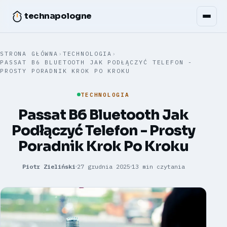
technapologne
STRONA GŁÓWNA
›
TECHNOLOGIA
›
PASSAT B6 BLUETOOTH JAK PODŁĄCZYĆ TELEFON -
PROSTY PORADNIK KROK PO KROKU
TECHNOLOGIA
Passat B6 Bluetooth Jak
Podłączyć Telefon - Prosty
Poradnik Krok Po Kroku
Piotr Zieliński
27 grudnia 2025
13 min czytania