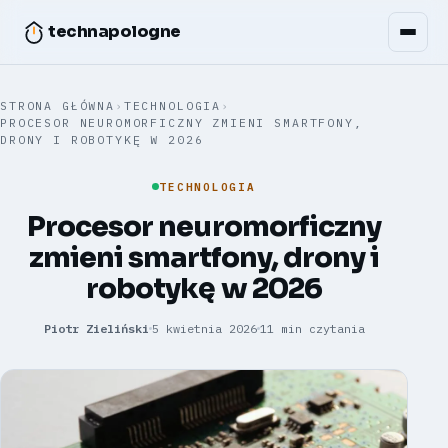
technapologne
STRONA GŁÓWNA
›
TECHNOLOGIA
›
PROCESOR NEUROMORFICZNY ZMIENI SMARTFONY,
DRONY I ROBOTYKĘ W 2026
TECHNOLOGIA
Procesor neuromorficzny
zmieni smartfony, drony i
robotykę w 2026
Piotr Zieliński
5 kwietnia 2026
11 min czytania