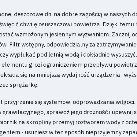
odne, deszczowe dni na dobre zagością w naszych 
święcić chwilę osuszaczowi powietrza. Dzięki temu 
ostać wzmożonym jesiennym wyzwaniom. Zacznij o
ów. Filtr wstępny, odpowiedzialny za zatrzymywanie
czy wypłukać pod letnią wodą i dokładnie wysuszyć
 elementu grozi ograniczeniem przepływu powietrz
ekłada się na mniejszą wydajność urządzenia i wyż
rzez sprężarkę.
 przyjrzenie się systemowi odprowadzania wilgoci. 
 grawitacyjnego, sprawdź jego drożność i upewnij si
zbiornik na skropliny przemyj roztworem wody z oct
gentem - usuniesz w ten sposób nieprzyjemny zapac