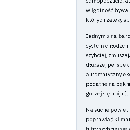
samopoczucie, al
wilgotność bywa 
których zależy s
Jednym z najbardz
system chłodzeni
szybciej, zmuszaj
dłuższej perspekt
automatyczny eks
podatne na pękni
gorzej się ubijać
Na suche powietr
poprawiać klimat.
filtry szybciej 