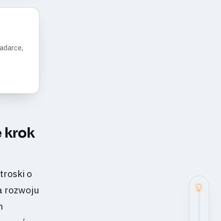
ladarce,
e krok
troski o
la rozwoju
m