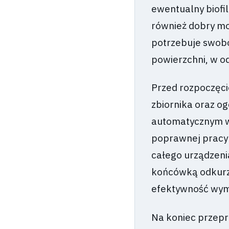
ewentualny biofil
również dobry mo
potrzebuje swobo
powierzchni, w od
Przed rozpoczęci
zbiornika oraz o
automatycznym w
poprawnej pracy 
całego urządzeni
końcówką odkurza
efektywność wymi
Na koniec przepr