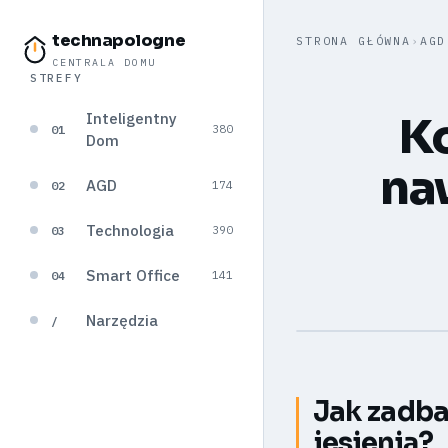
technapologne
STRONA GŁÓWNA
›
AGD
CENTRALA DOMU
STREFY
Inteligentny
Ko
01
380
Dom
na
AGD
02
174
Technologia
03
390
Smart Office
04
141
Narzędzia
/
Jak zadba
jesienią?