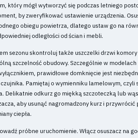
m, który mógł wytworzyć się podczas letniego posto
ment, by zweryfikować ustawienie urządzenia. Osu
dnego obiegu powietrza, dlatego ustaw go na rów
powiedniej odległości od ścian i mebli.
em sezonu skontroluj także uszczelki drzwi komory
gólną szczelność obudowy. Szczególnie w modelach 
yłącznikiem, prawidłowe domknięcie jest niezbędn
czujnika. Pamiętaj o wymienniku lamelowym, czyli 
a. Delikatnie odkurz go miękką szczoteczką lub wą
cza, aby usunąć nagromadzony kurz i przywrócić 
any ciepła.
owadź próbne uruchomienie. Włącz osuszacz na go