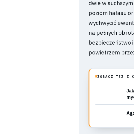
dwie w suchszym 
poziom hałasu o
wychwycić ewent
na pełnych obrot
bezpieczeństwo i
powietrzem przez
ZOBACZ TEŻ Z 
Jak
myc
Agd