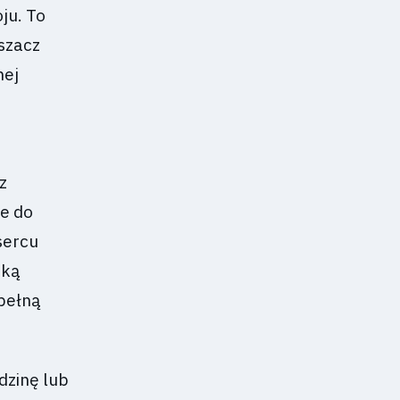
ju. To
szacz
nej
z
e do
sercu
ską
pełną
dzinę lub