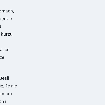
domach,
będzie
d
 kurzu,
.
a, co
sze
Jeśli
ę, że nie
em lub
h i