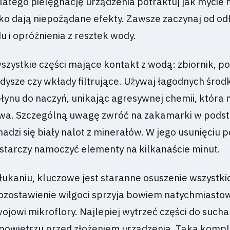
latego pielęgnację urządzenia potraktuj jak mycie 
ko dają niepożądane efekty. Zawsze zaczynaj od od
u i opróżnienia z resztek wody.
szystkie części mające kontakt z wodą: zbiornik, 
dysze czy wkłady filtrujące. Używaj łagodnych środ
łynu do naczyń, unikając agresywnej chemii, która
wa. Szczególną uwagę zwróć na zakamarki w podst
adzi się biały nalot z minerałów. W jego usunięciu
ystarczy namoczyć elementy na kilkanaście minut.
ukaniu, kluczowe jest staranne osuszenie wszystki
zostawienie wilgoci sprzyja bowiem natychmiast
owi mikroflory. Najlepiej wytrzeć części do sucha 
 powietrzu przed złożeniem urządzenia. Taka kom