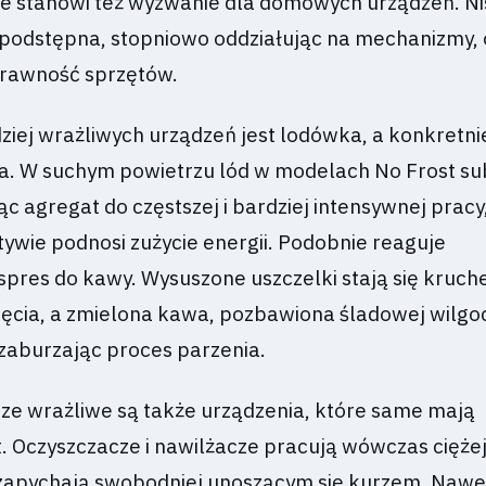
e stanowi też wyzwanie dla domowych urządzeń. N
podstępna, stopniowo oddziałując na mechanizmy,
prawność sprzętów.
iej wrażliwych urządzeń jest lodówka, a konkretnie
a. W suchym powietrzu lód w modelach No Frost su
ąc agregat do częstszej i bardziej intensywnej pracy
ywie podnosi zużycie energii. Podobnie reaguje
pres do kawy. Wysuszone uszczelki stają się kruche
ęcia, a zmielona kawa, pozbawiona śladowej wilgo
, zaburzając proces parzenia.
ze wrażliwe są także urządzenia, które same mają
 Oczyszczacze i nawilżacze pracują wówczas ciężej,
się zapychają swobodniej unoszącym się kurzem. Naw