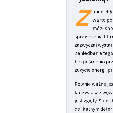
Z
anim chł
warto po
mógł spr
sprawdzenia filtr
zazwyczaj wystar
Zaniedbanie tego
bezpośrednio prz
zużycie energii p
Równie ważne jest
korzystasz z węża
jest zgięty. Sam 
delikatnym deter