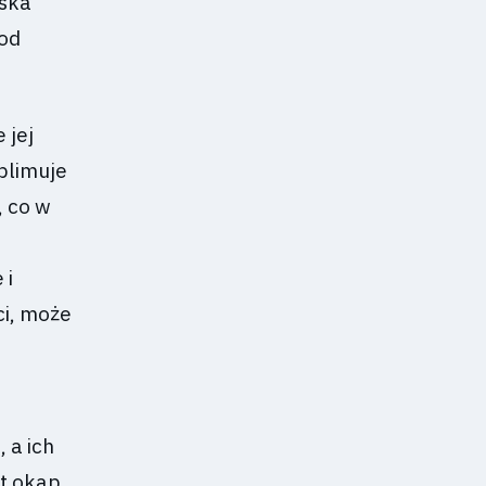
iska
 od
 jej
blimuje
, co w
 i
ci, może
 a ich
et okap