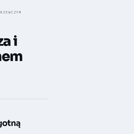
GRZEWCZYM
a i
onem
gotną