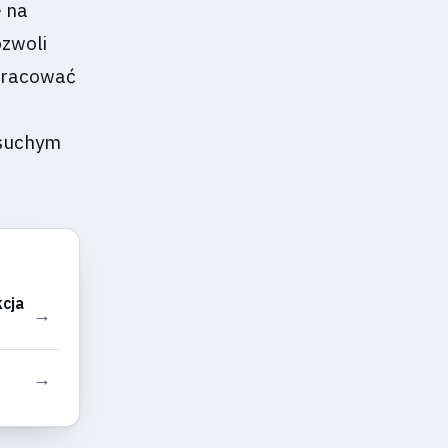
 na
zwoli
pracować
 suchym
cja
→
→