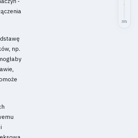
naczyń -
łączenia
38
%
podstawę
ków, np.
 mogłaby
awie,
 pomoże
ch
owemu
i
pleksowa