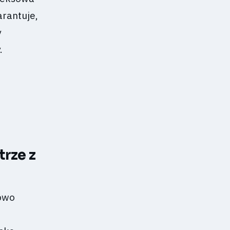
arantuje,
y
.
rze z
kowo