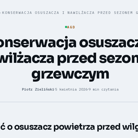
›
KONSERWACJA OSUSZACZA I NAWILŻACZA PRZED SEZONEM 
AGD
nserwacja osuszacz
wilżacza przed sez
grzewczym
Piotr Zieliński
5 kwietnia 2026
9 min czytania
ć o osuszacz powietrza przed wil