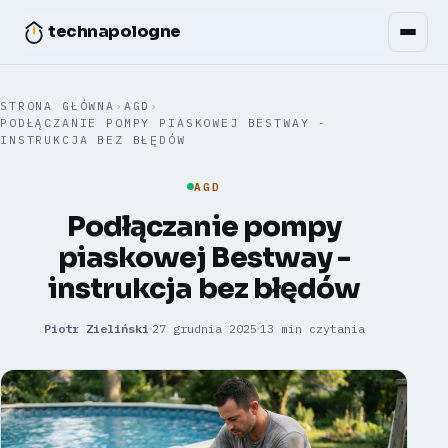
technapologne
STRONA GŁÓWNA
›
AGD
›
PODŁĄCZANIE POMPY PIASKOWEJ BESTWAY -
INSTRUKCJA BEZ BŁĘDÓW
AGD
Podłączanie pompy
piaskowej Bestway -
instrukcja bez błędów
Piotr Zieliński
27 grudnia 2025
13 min czytania