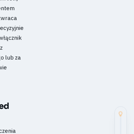
centem
 zwraca
ecyzyjnie
 włącznik
 z
o lub za
wie
zed
czenia