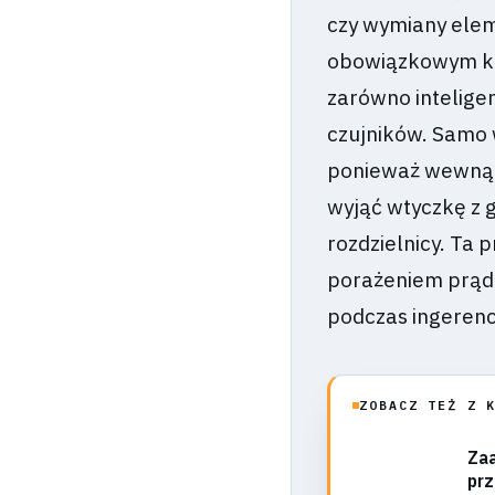
czy wymiany ele
obowiązkowym kro
zarówno inteligen
czujników. Samo w
ponieważ wewnątr
wyjąć wtyczkę z g
rozdzielnicy. Ta
porażeniem prąde
podczas ingerenc
ZOBACZ TEŻ Z 
Zaa
prz