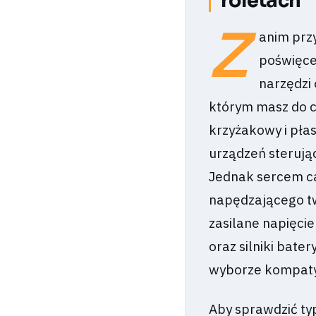
roletach
Z
anim przy
poświęce
narzędzi 
którym masz do c
krzyżakowy i płas
urządzeń sterując
Jednak sercem ca
napędzającego two
zasilane napięcie
oraz silniki bate
wyborze kompaty
Aby sprawdzić typ