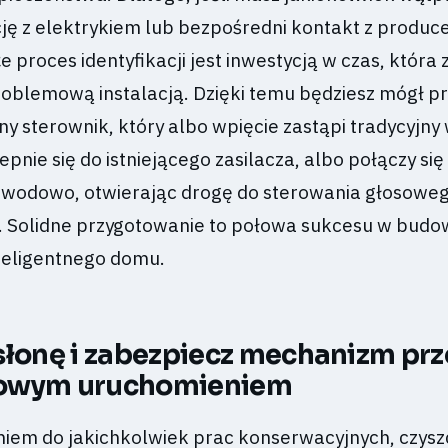
ję z elektrykiem lub bezpośredni kontakt z produ
że proces identyfikacji jest inwestycją w czas, która
roblemową instalacją. Dzięki temu będziesz mógł pr
ny sterownik, który albo wpięcie zastąpi tradycyjny
epnie się do istniejącego zasilacza, albo połączy się
ewodowo, otwierając drogę do sterowania głosoweg
. Solidne przygotowanie to połowa sukcesu w budo
teligentnego domu.
słonę i zabezpiecz mechanizm pr
owym uruchomieniem
niem do jakichkolwiek prac konserwacyjnych, czysz