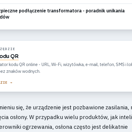
pieczne podłączenie transformatora - poradnik unikania
ędów
ZĘDZIE
kodu QR
r kodu QR online - URL, Wi-Fi, wizytówka, e-mail, telefon, SMS i lok
, bez znaków wodnych.
DZIE →
ieniu się, że urządzenie jest pozbawione zasilania
ęcia osłony. W przypadku wielu produktów, jak inte
erowniki ogrzewania, osłona często jest delikatnie