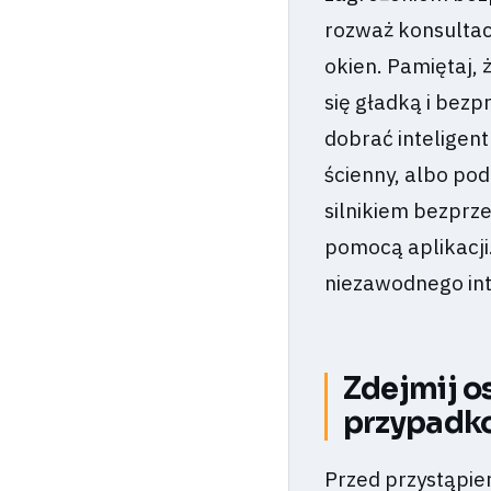
rozważ konsultac
okien. Pamiętaj, 
się gładką i bezp
dobrać inteligent
ścienny, albo pod
silnikiem bezprz
pomocą aplikacji
niezawodnego in
Zdejmij o
przypadk
Przed przystąpie