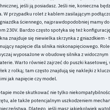
nicznej, jeśli ją posiadasz. Jeśli nie, konieczna będ
na. W przypadku rolet z kablem zasilającym podłąc
 gniazdka ściennego, najprawdopodobniej mamy do
kiem 230V. Bardzo często spotyka się też konfigurację
kna znajduje się niewielka skrzynka z gniazdkiem - 
mujący napięcie dla silnika niskonapięciowego. Role
wyczaj wyposażone w obudowę silnika z widocznym
terie. Warto również zajrzeć do puszki kasetowej, 
ek z rolką; tam często znajdują się naklejki z kluc
imi jak napięcie czy model.
tapie może skutkować nie tylko niekompatybilnośc
zętu, ale także potencjalnym uszkodzeniem mecha
ieczeństwa. Dlatego, jeśli masz jakiekolwiek wątpl