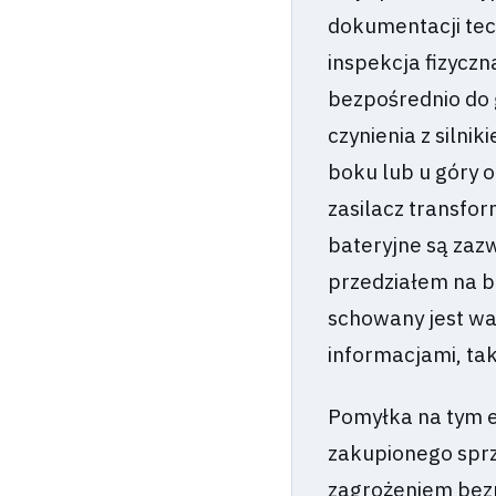
dokumentacji tech
inspekcja fizycz
bezpośrednio do
czynienia z silni
boku lub u góry o
zasilacz transfor
bateryjne są zaz
przedziałem na ba
schowany jest wał
informacjami, tak
Pomyłka na tym e
zakupionego spr
zagrożeniem bezp