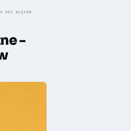
JA BEZ BŁĘDÓW
ne -
ów