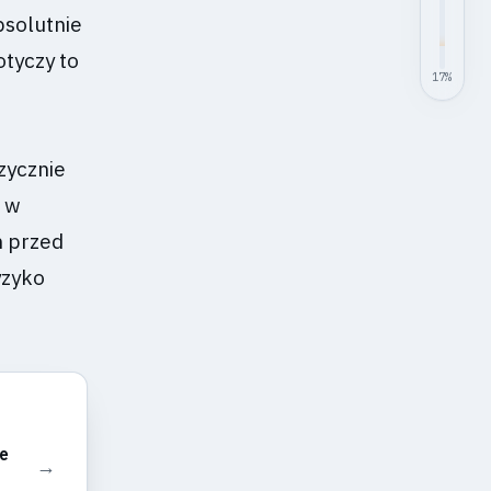
solutnie
otyczy to
17
%
zycznie
i w
m przed
yzyko
e
→