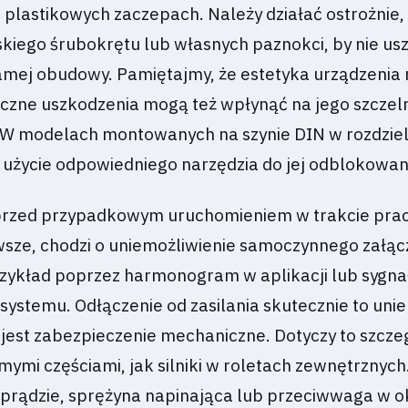
 plastikowych zaczepach. Należy działać ostrożnie,
skiego śrubokrętu lub własnych paznokci, by nie us
amej obudowy. Pamiętajmy, że estetyka urządzenia
oczne uszkodzenia mogą też wpłynąć na jego szczeln
W modelach montowanych na szynie DIN w rozdziel
 użycie odpowiedniego narzędzia do jej odblokowan
przed przypadkowym uruchomieniem w trakcie pra
wsze, chodzi o uniemożliwienie samoczynnego załącz
rzykład poprzez harmonogram w aplikacji lub sygna
systemu. Odłączenie od zasilania skutecznie to unie
 jest zabezpieczenie mechaniczne. Dotyczy to szcze
mymi częściami, jak silniki w roletach zewnętrznyc
prądzie, sprężyna napinająca lub przeciwwaga w o