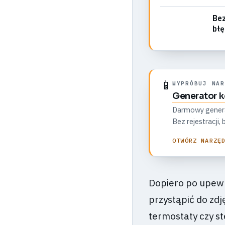
Bez
bł
📱
WYPRÓBUJ NAR
Generator 
Darmowy generato
Bez rejestracji
OTWÓRZ NARZĘ
Dopiero po upewn
przystąpić do zdj
termostaty czy st