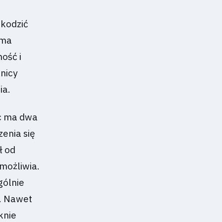
zkodzić
 ma
ość i
nicy
ia.
c ma dwa
enia się
ł od
możliwia.
gólnie
h. Nawet
knie