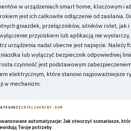
mentów w urządzeniach smart home, kluczowym i ab
kiem jest ich całkowite odłączenie od zasilania. D
tnych gniazdek, przełączników, silników rolet, jak i
yłączenie przyciskiem lub aplikacją nie wystarczy,
z urządzenia nadal obecne jest napięcie. Należy fi
niazdka lub wyłączyć bezpiecznik odpowiedniej lini
 prosta czynność jest podstawowym zabezpieczenie
m elektrycznym, które stanowi najpoważniejsze r
ji w mechanizm.
KATEGORII
INTELIGENTNY DOM
wansowane automatyzacje: Jak stworzyć scenariusze, któr
ewidują Twoje potrzeby