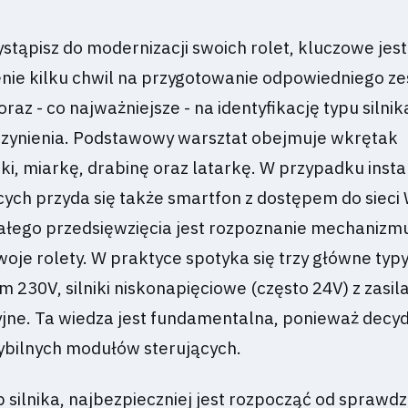
stąpisz do modernizacji swoich rolet, kluczowe jest
nie kilku chwil na przygotowanie odpowiedniego z
oraz - co najważniejsze - na identyfikację typu silnika
zynienia. Podstawowy warsztat obejmuje wkrętak
ki, miarkę, drabinę oraz latarkę. W przypadku instal
ych przyda się także smartfon z dostępem do sieci W
łego przedsięwzięcia jest rozpoznanie mechanizm
je rolety. W praktyce spotyka się trzy główne typy: 
m 230V, silniki niskonapięciowe (często 24V) z zasi
ryjne. Ta wiedza jest fundamentalna, ponieważ decyd
bilnych modułów sterujących.
 silnika, najbezpieczniej jest rozpocząć od sprawd