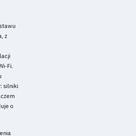
estawu
, z
acji
i-Fi.
u
silniki
laczem
uje o
zenia