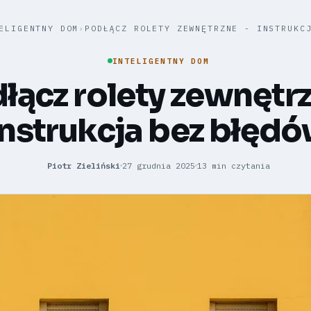
ELIGENTNY DOM
›
PODŁĄCZ ROLETY ZEWNĘTRZNE - INSTRUKC
INTELIGENTNY DOM
łącz rolety zewnętrz
instrukcja bez błęd
Piotr Zieliński
27 grudnia 2025
13 min czytania