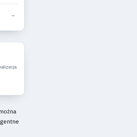
→
alizacja.
, można
ligentne