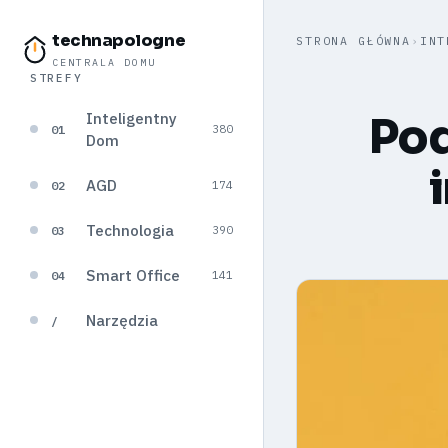
technapologne
STRONA GŁÓWNA
›
INT
CENTRALA DOMU
STREFY
Inteligentny
Pod
01
380
Dom
AGD
02
174
Technologia
03
390
Smart Office
04
141
Narzędzia
/