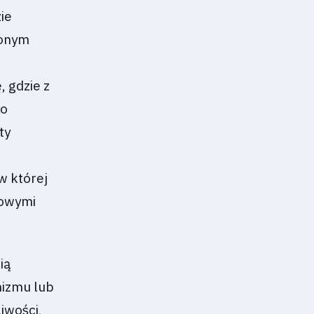
zie
zonym
, gdzie z
to
ty
w której
zowymi
ią
nizmu lub
iwości,