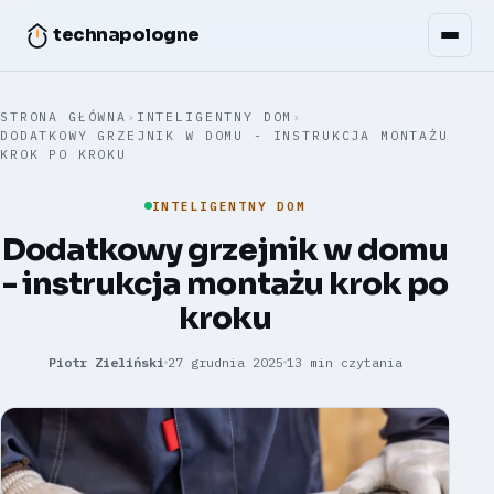
technapologne
STRONA GŁÓWNA
›
INTELIGENTNY DOM
›
DODATKOWY GRZEJNIK W DOMU - INSTRUKCJA MONTAŻU
KROK PO KROKU
INTELIGENTNY DOM
Dodatkowy grzejnik w domu
- instrukcja montażu krok po
kroku
Piotr Zieliński
27 grudnia 2025
13 min czytania