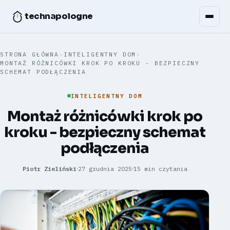
technapologne
STRONA GŁÓWNA
›
INTELIGENTNY DOM
›
MONTAŻ RÓŻNICÓWKI KROK PO KROKU - BEZPIECZNY
SCHEMAT PODŁĄCZENIA
INTELIGENTNY DOM
Montaż różnicówki krok po
kroku - bezpieczny schemat
podłączenia
Piotr Zieliński
27 grudnia 2025
15 min czytania