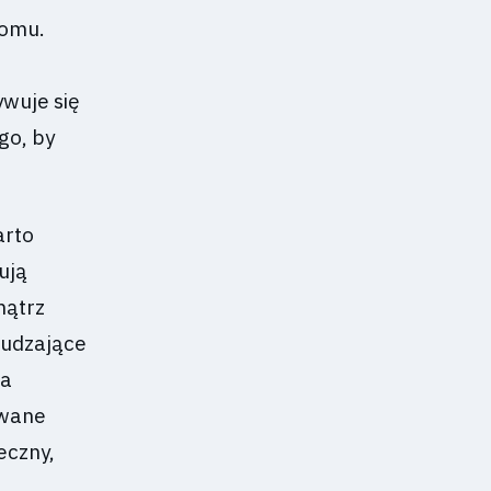
domu.
ywuje się
go, by
arto
ują
nątrz
budzające
ga
owane
eczny,