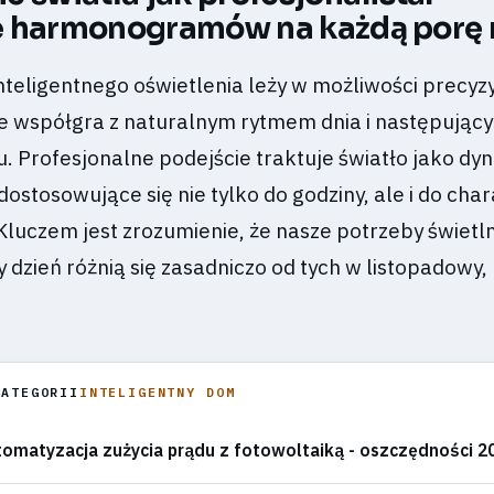
e harmonogramów na każdą porę 
teligentnego oświetlenia leży w możliwości precyz
e współgra z naturalnym rytmem dnia i następując
u. Profesjonalne podejście traktuje światło jako d
 dostosowujące się nie tylko do godziny, ale i do cha
Kluczem jest zrozumienie, że nasze potrzeby świetl
 dzień różnią się zasadniczo od tych w listopadowy,
KATEGORII
INTELIGENTNY DOM
omatyzacja zużycia prądu z fotowoltaiką - oszczędności 2