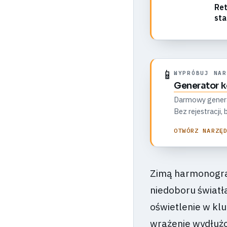
Ret
sta
📱
WYPRÓBUJ NAR
Generator 
Darmowy generato
Bez rejestracji
OTWÓRZ NARZĘ
Zimą harmonogram
niedoboru światł
oświetlenie w kl
wrażenie wydłużo