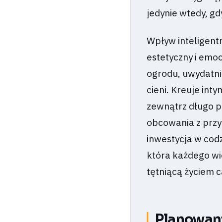
jedynie wtedy, gd
Wpływ inteligent
estetyczny i emo
ogrodu, uwydatnia
cieni. Kreuje in
zewnątrz długo p
obcowania z przyr
inwestycja w codz
która każdego wi
tętniącą życiem c
Planowanie