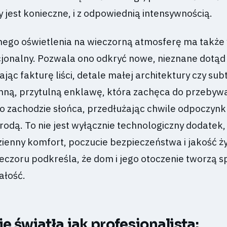
y jest konieczne, i z odpowiednią intensywnością.
nego oświetlenia na wieczorną atmosferę ma także
cjonalny. Pozwala ono odkryć nowe, nieznane dotąd
jąc fakturę liści, detale małej architektury czy sub
tymną, przytulną enklawę, która zachęca do przebyw
o zachodzie słońca, przedłużając chwile odpoczynku
odą. To nie jest wyłącznie technologiczny dodatek,
ienny komfort, poczucie bezpieczeństwa i jakość ży
eczoru podkreśla, że dom i jego otoczenie tworzą s
ałość.
 światła jak profesjonalista: