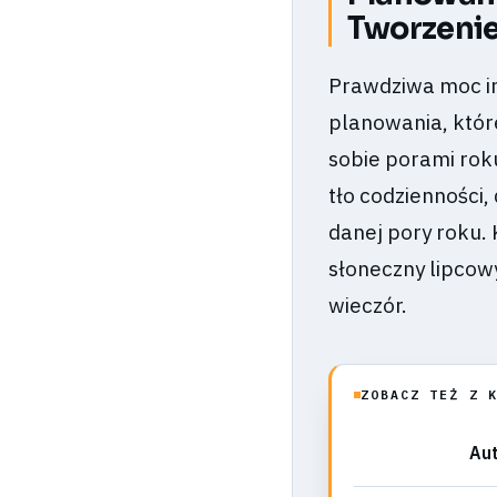
Tworzeni
Prawdziwa moc in
planowania, któr
sobie porami rok
tło codzienności,
danej pory roku. 
słoneczny lipcowy
wieczór.
ZOBACZ TEŻ Z 
Aut