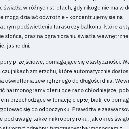
c światła w różnych strefach, gdy nikogo nie ma w 
e mogą działać odwrotnie - koncentrujemy się na
katnym podświetleniu tarasu czy balkonu, które akt
e słońca, oraz na ograniczaniu światła wewnętrzne
e, jasne dni.
o pory przejściowe, domagające się elastyczności. W
 czujnikach zmierzchu, które automatycznie dostos
 oświetlenia zewnętrznego do długości dnia. Wew
ć harmonogramy oferujące rano chłodniejsze, po
orem przechodzące w tonację ciepłej bieli, co poma
ygotować się do odpoczynku. Prawdziwie zaawans
e pod uwagę także mikropory roku, jak okres świąt
to stworzyć odrębny, tymczasowy harmonogram z