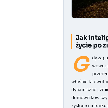
Jak intel
życie po 
G
dy zapa
wówczas
przedłu
właśnie ta ewoluc
dynamicznej, zmie
domowników czy 
zyskuje na funkcj