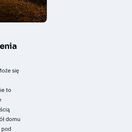
ienia
Może się
ie to
e
ścią
kół domu
ę pod