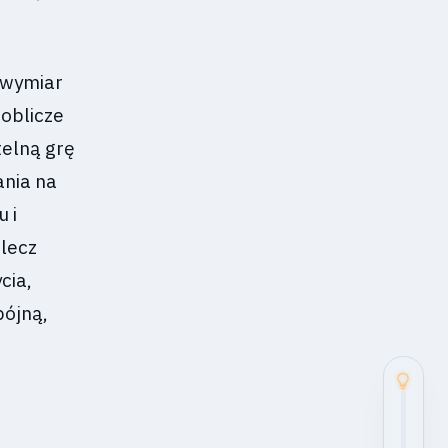
 wymiar
 oblicze
telną grę
ania na
 i
 lecz
cia,
pójną,