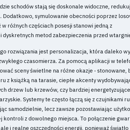
dzie schodów stają się doskonale widoczne, reduku
a. Dodatkowo, symulowanie obecności poprzez los
 w różnych częściach posesji stanowi jedną z
 i dyskretnych metod zabezpieczenia przed wtargni
go rozwiązania jest personalizacja, która daleko w
zwykłego czasomierza. Za pomocą aplikacji w telef
ać sceny świetlne na różne okazje - stonowane, b
oru z książką na tarasie, ciepłe akcenty wydobywają
ch drzew lub krzewów, czy bardziej energetyzując
rzyskie. Systemy te często łączą się z czujnikami ru
ając samodzielnie, lecz zawsze pozostawiając użytk
j kontroli z dowolnego miejsca. To połączenie gwa
 ale i realne oszczędności energii, ponieważ światło 