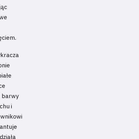
jąc
owe
ęciem.
ykracza
onie
iałe
ce
e barwy
chu i
ownikowi
rantuje
działa