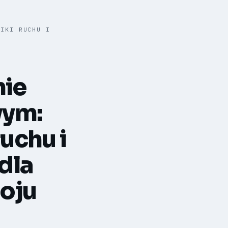
NIKI RUCHU I
nie
wym:
uchu i
dla
roju