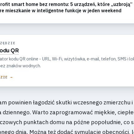
rofit smart home bez remontu: 5 urządzeń, które „uzbroją”
re mieszkanie w inteligentne funkcje w jeden weekend
ZĘDZIE
kodu QR
r kodu QR online - URL, Wi-Fi, wizytówka, e-mail, telefon, SMS i lok
, bez znaków wodnych.
DZIE →
 powinien łagodzić skutki wczesnego zmierzchu i
a dziennego. Warto zaprogramować miękkie, ciepłe
uczowych punktach domu na późne popołudnie, co 
nego dnia. Można też dodać symulację obecności, 