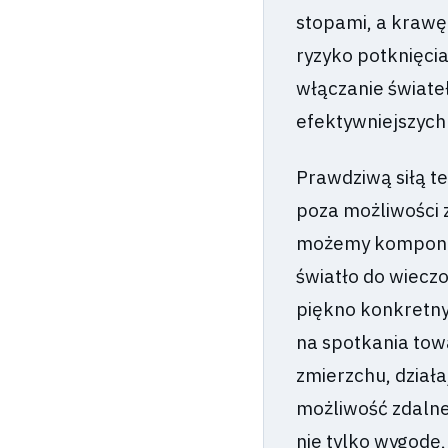
stopami, a krawę
ryzyko potknięci
włączanie świateł
efektywniejszych
Prawdziwą siłą te
poza możliwości 
możemy komponow
światło do wiecz
piękno konkretny
na spotkania towa
zmierzchu, dział
możliwość zdalne
nie tylko wygodę,