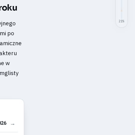
roku
21
%
yjnego
ymi po
ynamiczne
rakteru
ne w
 mglisty
→
026