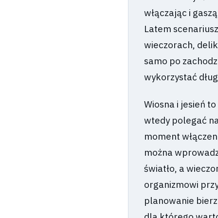
włączając i gaszą
Latem scenariusz
wieczorach, deli
samo po zachodzi
wykorzystać długi
Wiosna i jesień t
wtedy polegać na
moment włączenia
można wprowadzi
światło, a wiecz
organizmowi prz
planowanie bierz
dla którego war