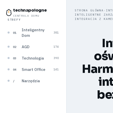
technapologne
STRONA GŁÓWNA
›
INT
INTELIGENTNE ZARZ
CENTRALA DOMU
INTEGRACJA Z KAME
STREFY
Inteligentny
01
381
Dom
I
AGD
02
174
oś
Technologia
03
390
Harmo
Smart Office
04
141
in
Narzędzia
/
be