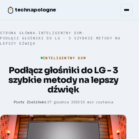
technapologne
STRONA GŁÓWNA
›
INTELIGENTNY DOM
›
PODŁĄCZ GŁOŚNIKI DO LG - 3 SZYBKIE METODY NA
LEPSZY DŹWIĘK
INTELIGENTNY DOM
Podłącz głośniki do LG - 3
szybkie metody na lepszy
dźwięk
Piotr Zieliński
27 grudnia 2025
15 min czytania