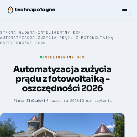
technapologne
STRONA GŁÓWNA
›
INTELIGENTNY DOM
›
AUTOMATYZACJA ZUŻYCIA PRĄDU Z FOTOWOLTAIKĄ -
OSZCZĘDNOŚCI 2026
INTELIGENTNY DOM
Automatyzacja zużycia
prądu z fotowoltaiką -
oszczędności 2026
Piotr Zieliński
5 kwietnia 2026
10 min czytania