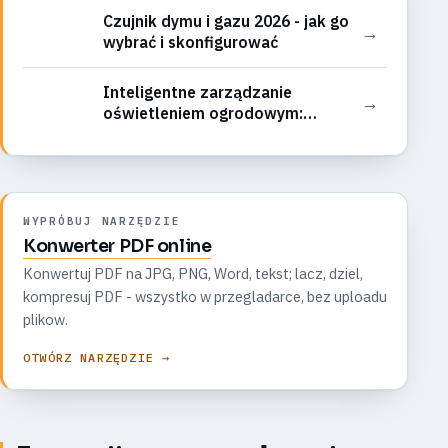
Czujnik dymu i gazu 2026 - jak go
→
wybrać i skonfigurować
Inteligentne zarządzanie
→
oświetleniem ogrodowym:
Harmonogramy, czujniki ruchu i
integracja z kamerami dla
bezpieczeństwa i nastroju
WYPRÓBUJ NARZĘDZIE
Konwerter PDF online
Konwertuj PDF na JPG, PNG, Word, tekst; lacz, dziel,
kompresuj PDF - wszystko w przegladarce, bez uploadu
plikow.
OTWÓRZ NARZĘDZIE →