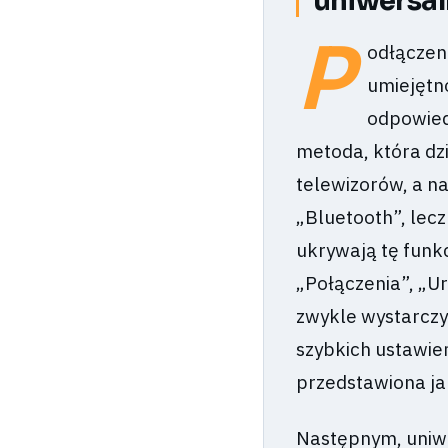
uniwersa
P
odłączen
umiejętn
odpowied
metoda, która dz
telewizorów, a n
„Bluetooth”, lecz
ukrywają tę funk
„Połączenia”, „U
zwykle wystarczy
szybkich ustawień
przedstawiona ja
Następnym, uniwe