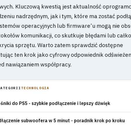
wych. Kluczową kwestią jest aktualność oprogram
zeniu nadrzędnym, jak i tym, które ma zostać podł
ystemów operacyjnych lub firmware’u mogą nie ob
okołów komunikacji, co skutkuje błędami lub całk
rycia sprzętu. Warto zatem sprawdzić dostępne
aktując ten krok jako cyfrowy odpowiednik odświeżen
zed nawiązaniem współpracy.
KATEGORII
TECHNOLOGIA
śniki do PS5 - szybkie podłączenie i lepszy dźwięk
łączenie subwoofera w 5 minut - poradnik krok po kroku