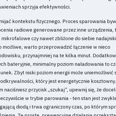
awieniach sprzyja efektywności.
omijać kontekstu fizycznego. Proces sparowania by
ócenia radiowe generowane przez inne urządzenia, t
 mikrofalowe czy nawet zbliżone do siebie nadajnik
to możliwe, warto przeprowadzić łączenie w nieco
dowisku, przynajmniej na te kilka minut. Dodatkow
ych bateryjnie, minimalny poziom naładowania to cz
unek. Zbyt niski poziom energii może uniemożliwić 
 odkrywalności, który jest energetycznie kosztowny.
m naciśniesz przycisk „szukaj”, upewnij się, że doc
zeczywiście w trybie parowania - ten stan jest zwykl
gającą diodą i trwa ograniczony czas, po którym sp
pienia. Te proste, prewencyjne działania przekszta