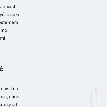
wieniach
yć. Dzięki
systemem
samo
ymi
ć
 chwil na
nia, choć
zależy od