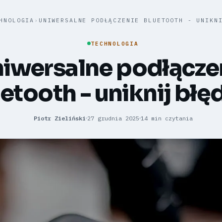
HNOLOGIA
›
UNIWERSALNE PODŁĄCZENIE BLUETOOTH - UNIKN
TECHNOLOGIA
iwersalne podłącze
etooth - uniknij bł
Piotr Zieliński
27 grudnia 2025
14 min czytania