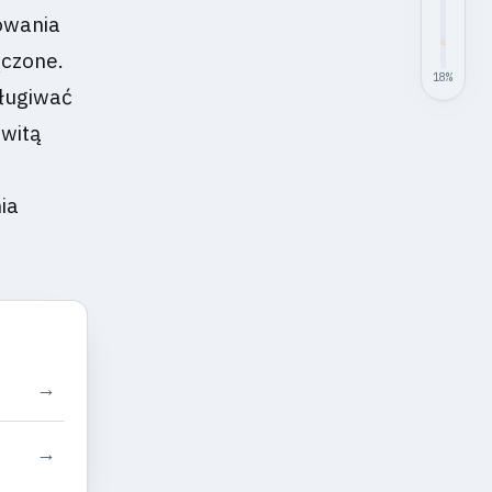
owania
ączone.
18
%
sługiwać
owitą
ia
→
→