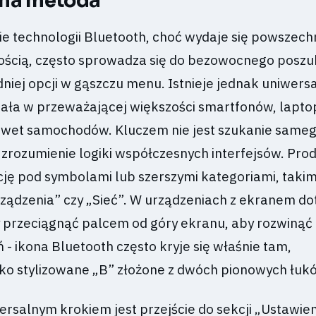
lna metoda
ie technologii Bluetooth, choć wydaje się powszec
ością, często sprowadza się do bezowocnego poszu
niej opcji w gąszczu menu. Istnieje jednak uniwers
iała w przeważającej większości smartfonów, lapt
awet samochodów. Kluczem nie jest szukanie same
 zrozumienie logiki współczesnych interfejsów. Pro
cję pod symbolami lub szerszymi kategoriami, takim
rządzenia” czy „Sieć”. W urządzeniach z ekranem 
 przeciągnąć palcem od góry ekranu, aby rozwinąć
 - ikona Bluetooth często kryje się właśnie tam,
ko stylizowane „B” złożone z dwóch pionowych łuk
rsalnym krokiem jest przejście do sekcji „Ustawien