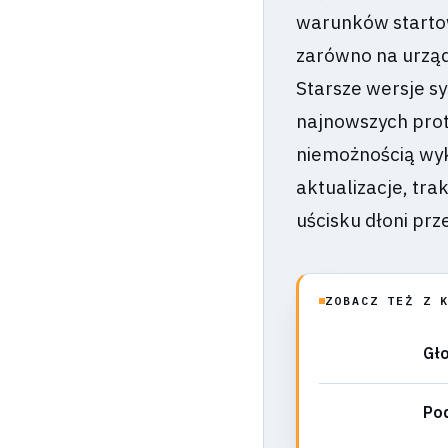
warunków starto
zarówno na urząd
Starsze wersje s
najnowszych prot
niemożnością wyk
aktualizacje, tr
uścisku dłoni pr
ZOBACZ TEŻ Z 
Gło
Pod