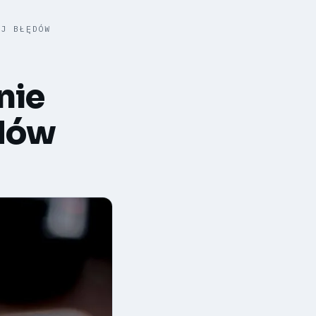
IJ BŁĘDÓW
nie
ędów