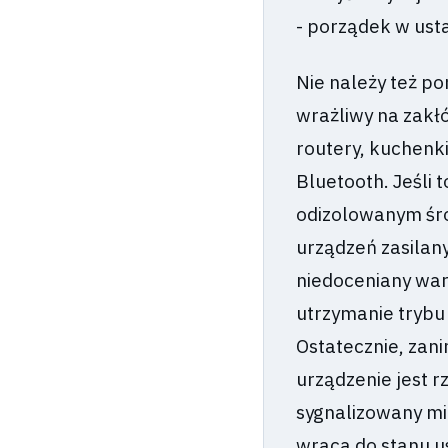
- porządek w ust
Nie należy też p
wrażliwy na zakł
routery, kuchenki
Bluetooth. Jeśli 
odizolowanym śro
urządzeń zasilan
niedoceniany war
utrzymanie trybu
Ostatecznie, zani
urządzenie jest r
sygnalizowany mi
wraca do stanu uś