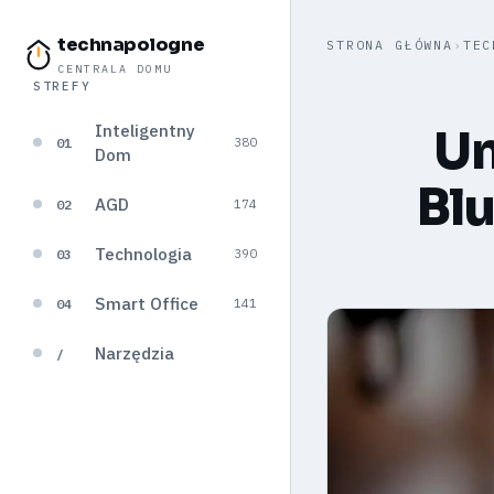
technapologne
STRONA GŁÓWNA
›
TEC
CENTRALA DOMU
STREFY
Inteligentny
Un
01
380
Dom
Blu
AGD
02
174
Technologia
03
390
Smart Office
04
141
Narzędzia
/