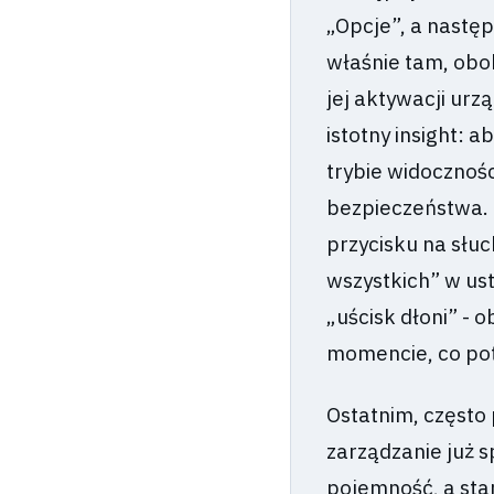
„Opcje”, a następ
właśnie tam, obo
jej aktywacji urz
istotny insight:
trybie widocznośc
bezpieczeństwa. 
przycisku na słu
wszystkich” w us
„uścisk dłoni” -
momencie, co pot
Ostatnim, często
zarządzanie już 
pojemność, a sta