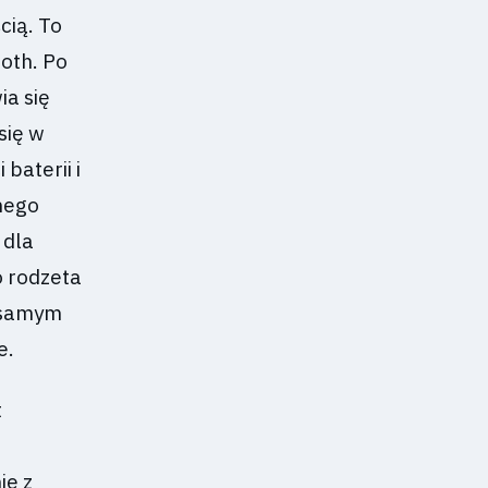
cią. To
oth. Po
ia się
się w
baterii i
nego
 dla
o rodzeta
m samym
e.
t
ie z