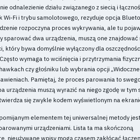
nie odnalezienie działu związanego z siecią i łącznoś
k Wi-Fi i trybu samolotowego, rezyduje opcja Blueto
ądzenie rozpoczyna proces wykrywania, ale tu pojaw
 aby sparować dwa urządzenia, muszą one znajdować 
i, który bywa domyślnie wyłączony dla oszczędności 
Często wymaga to wciśnięcia i przytrzymania fizycz
chawkach czy głośniku lub wybrania opcji „Widoczne
tawieniach. Pamiętaj, że proces parowania to sweg
 oba urządzenia muszą wyrazić na niego zgodę w ty
wierdza się zwykle kodem wyświetlonym na ekrani
 pomijanym elementem tej uniwersalnej metody jes
sparowanymi urządzeniami. Lista ta ma skończoną
re, nieużywane wpisy mogą czasem zakłócać łączen