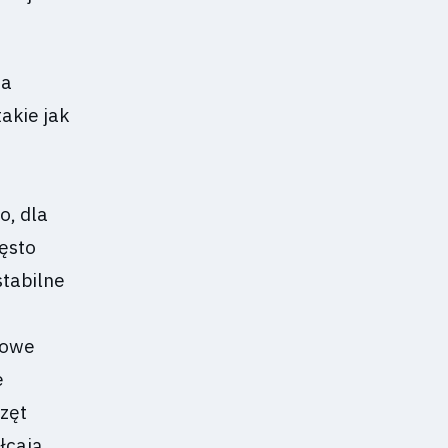
wa
akie jak
i
o, dla
ęsto
stabilne
elowe
e
rzęt
łcają