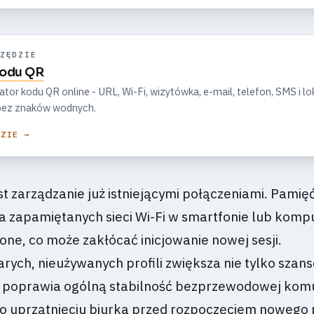
ZĘDZIE
kodu QR
r kodu QR online - URL, Wi-Fi, wizytówka, e-mail, telefon, SMS i lok
, bez znaków wodnych.
DZIE →
st zarządzanie już istniejącymi połączeniami. Pamię
ta zapamiętanych sieci Wi-Fi w smartfonie lub komp
ne, co może zakłócać inicjowanie nowej sesji.
rych, nieużywanych profili zwiększa nie tylko szans
e poprawia ogólną stabilność bezprzewodowej komu
 o uprzątnięciu biurka przed rozpoczęciem nowego 