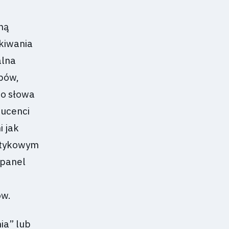
hną
kiwania
alna
opów,
go słowa
ducenci
i jak
dotykowym
 panel
ów.
ia” lub