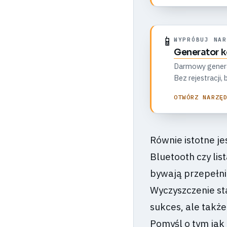
📱
WYPRÓBUJ NAR
Generator 
Darmowy generato
Bez rejestracji
OTWÓRZ NARZĘ
Równie istotne je
Bluetooth czy lis
bywają przepełnio
Wyczyszczenie sta
sukces, ale takż
Pomyśl o tym jak