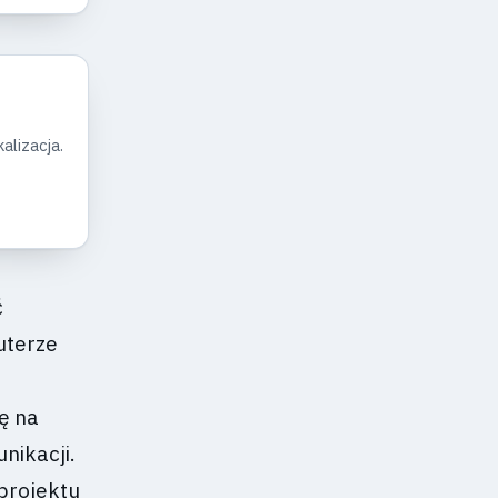
alizacja.
ć
uterze
ę na
nikacji.
projektu