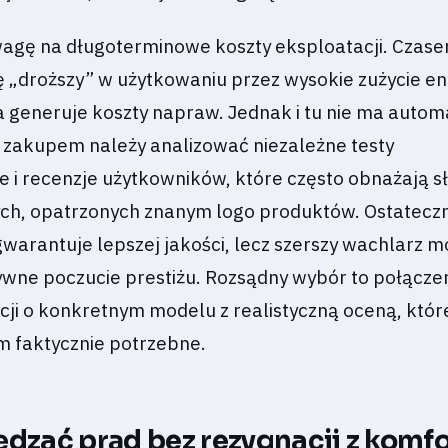
agę na długoterminowe koszty eksploatacji. Czase
ę „droższy” w użytkowaniu przez wysokie zużycie ene
a generuje koszty napraw. Jednak i tu nie ma autom
d zakupem należy analizować niezależne testy
 i recenzje użytkowników, które często obnażają s
h, opatrzonych znanym logo produktów. Ostateczn
warantuje lepszej jakości, lecz szerszy wachlarz m
tywne poczucie prestiżu. Rozsądny wybór to połącze
cji o konkretnym modelu z realistyczną oceną, które
m faktycznie potrzebne.
ędzać prąd bez rezygnacji z komf