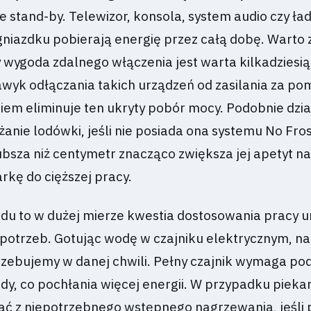
 stand-by. Telewizor, konsola, system audio czy ł
niazdku pobierają energię przez całą dobę. Warto
y wygoda zdalnego włączenia jest warta kilkadziesią
nawyk odłączania takich urządzeń od zasilania za p
kiem eliminuje ten ukryty pobór mocy. Podobnie dzia
nie lodówki, jeśli nie posiada ona systemu No Fros
bsza niż centymetr znacząco zwiększa jej apetyt na
rkę do cięższej pracy.
du to w dużej mierze kwestia dostosowania pracy 
 potrzeb. Gotując wodę w czajniku elektrycznym, n
otrzebujemy w danej chwili. Pełny czajnik wymaga po
ody, co pochłania więcej energii. W przypadku pieka
ć z niepotrzebnego wstępnego nagrzewania, jeśli 