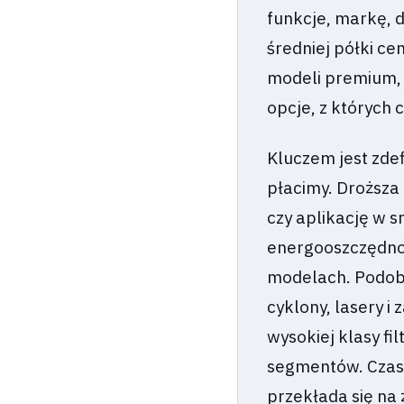
funkcje, markę, 
średniej półki c
modeli premium,
opcje, z których
Kluczem jest zde
płacimy. Droższ
czy aplikację w sm
energooszczędnoś
modelach. Podobn
cyklony, lasery i
wysokiej klasy fi
segmentów. Czase
przekłada się na 