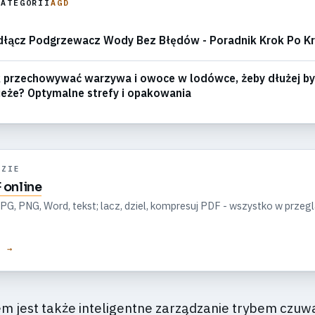
KATEGORII
AGD
dłącz Podgrzewacz Wody Bez Błędów - Poradnik Krok Po K
 przechowywać warzywa i owoce w lodówce, żeby dłużej by
eże? Optymalne strefy i opakowania
DZIE
 online
G, PNG, Word, tekst; lacz, dziel, kompresuj PDF - wszystko w przeg
E →
m jest także inteligentne zarządzanie trybem czuw