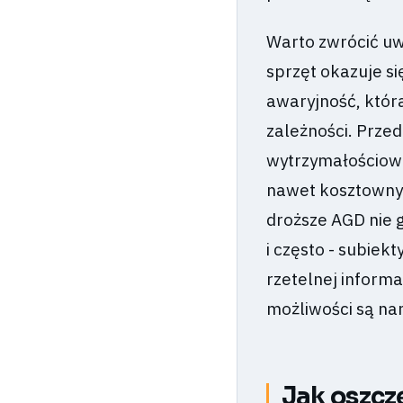
Warto zwrócić uw
sprzęt okazuje si
awaryjność, któr
zależności. Prze
wytrzymałościowe
nawet kosztownyc
droższe AGD nie g
i często - subiek
rzetelnej informa
możliwości są na
Jak oszcz