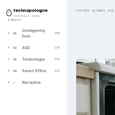
technapologne
STRONA GŁÓWNA
›
AGD
CENTRALA DOMU
STREFY
Inteligentny
01
380
Dom
AGD
02
174
Technologia
03
390
Smart Office
04
141
Narzędzia
/