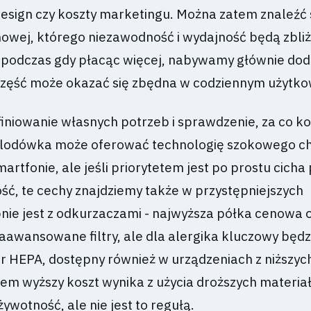
design czy koszty marketingu. Można zatem znaleźć 
enowej, którego niezawodność i wydajność będą zbli
 podczas gdy płacąc więcej, nabywamy głównie do
 część może okazać się zbędna w codziennym użytko
finiowanie własnych potrzeb i sprawdzenie, za co k
a lodówka może oferować technologię szokowego c
artfonie, ale jeśli priorytetem jest po prostu cicha 
ć, te cechy znajdziemy także w przystępniejszych
ie jest z odkurzaczami - najwyższa półka cenowa o
 zaawansowane filtry, ale dla alergika kluczowy będz
ltr HEPA, dostępny również w urządzeniach z niższyc
m wyższy koszt wynika z użycia droższych materia
żywotność, ale nie jest to regułą.