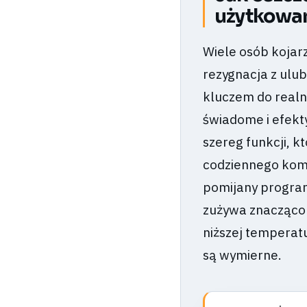
użytkowa
Wiele osób kojarz
rezygnacja z ulu
kluczem do realny
świadome i efekt
szereg funkcji, 
codziennego komf
pomijany program
zużywa znacząco m
niższej temperatu
są wymierne.