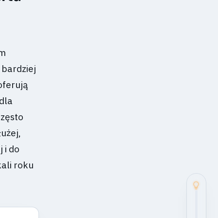
em
 bardziej
oferują
dla
często
użej,
 i do
kali roku