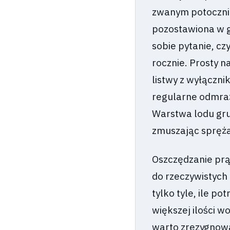
zwanym potocznie
pozostawiona w g
sobie pytanie, cz
rocznie. Prosty 
listwy z wyłączni
regularne odmraża
Warstwa lodu gru
zmuszając spręża
Oszczędzanie prą
do rzeczywistych
tylko tyle, ile p
większej ilości w
warto zrezygnowa