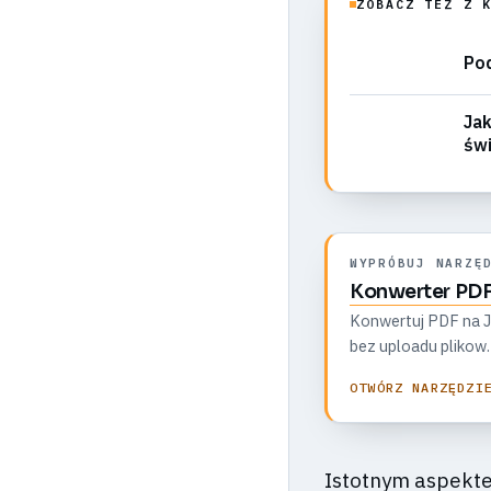
ZOBACZ TEŻ Z 
Po
Jak
świ
WYPRÓBUJ NARZĘ
Konwerter PDF
Konwertuj PDF na JP
bez uploadu plikow.
OTWÓRZ NARZĘDZI
Istotnym aspekte