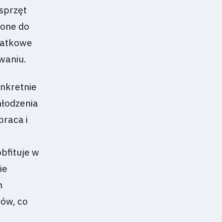
sprzęt
żone do
datkowe
waniu.
onkretnie
hłodzenia
praca i
bfituje w
ie
h
łów, co