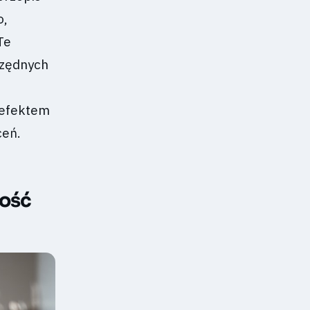
o,
Te
czędnych
 efektem
ceń.
ność