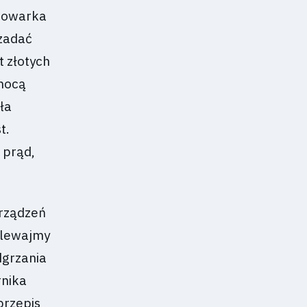
adowarka
 zadać
t złotych
omocą
ła
t.
 prąd,
urządzeń
alewajmy
dgrzania
rnika
przepis