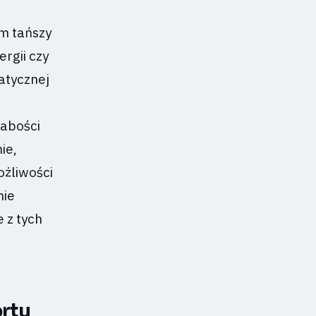
m tańszy
rgii czy
atycznej
łabości
ie,
ożliwości
nie
 z tych
ortu