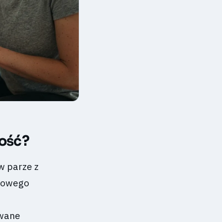
kość?
 w parze z
omowego
owane