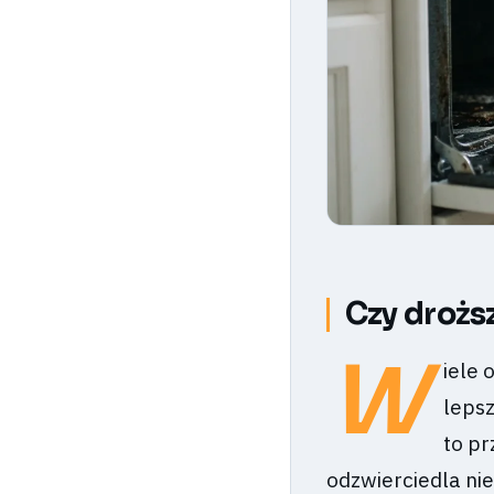
Czy drożs
W
iele 
leps
to p
odzwierciedla ni