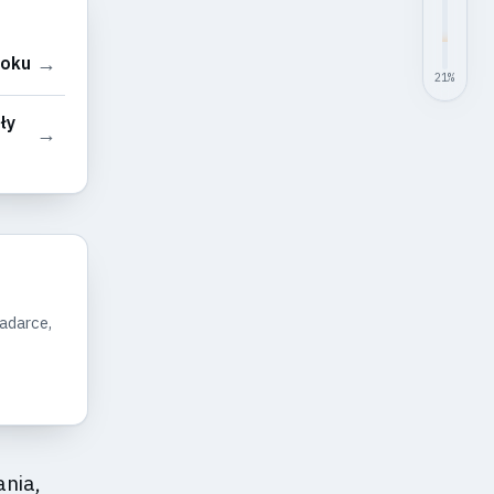
→
roku
21
%
ły
→
ladarce,
ania,