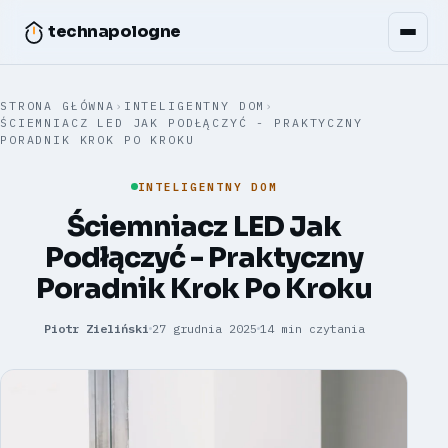
technapologne
STRONA GŁÓWNA
›
INTELIGENTNY DOM
›
ŚCIEMNIACZ LED JAK PODŁĄCZYĆ - PRAKTYCZNY
PORADNIK KROK PO KROKU
INTELIGENTNY DOM
Ściemniacz LED Jak
Podłączyć - Praktyczny
Poradnik Krok Po Kroku
Piotr Zieliński
27 grudnia 2025
14 min czytania