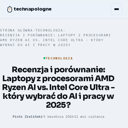
technapologne
STRONA GŁÓWNA
›
TECHNOLOGIA
›
RECENZJA I PORÓWNANIE: LAPTOPY Z PROCESORAMI
AMD RYZEN AI VS. INTEL CORE ULTRA - KTÓRY
WYBRAĆ DO AI I PRACY W 2025?
TECHNOLOGIA
Recenzja i porównanie:
Laptopy z procesorami AMD
Ryzen AI vs. Intel Core Ultra -
który wybrać do AI i pracy w
2025?
Piotr Zieliński
5 kwietnia 2026
11 min czytania