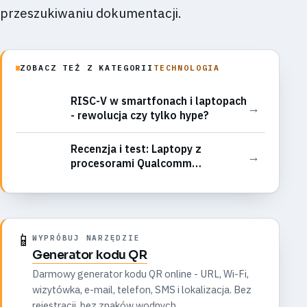
przeszukiwaniu dokumentacji.
ZOBACZ TEŻ Z KATEGORII
TECHNOLOGIA
RISC-V w smartfonach i laptopach
→
- rewolucja czy tylko hype?
Recenzja i test: Laptopy z
→
procesorami Qualcomm
Snapdragon X Elite - czy Windows
na ARM w końcu dorówna
wydajnością?
📱
WYPRÓBUJ NARZĘDZIE
Generator kodu QR
Darmowy generator kodu QR online - URL, Wi-Fi,
wizytówka, e-mail, telefon, SMS i lokalizacja. Bez
rejestracji, bez znaków wodnych.