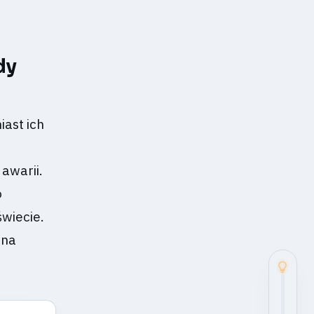
dy
iast ich
awarii.
o
wiecie.
 na