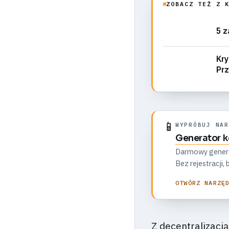
ZOBACZ TEŻ Z 
5 z
Kry
Prz
📱
WYPRÓBUJ NAR
Generator 
Darmowy generato
Bez rejestracji
OTWÓRZ NARZĘ
Z decentralizacją