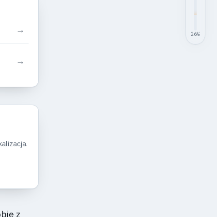
→
26
%
→
alizacja.
bie z