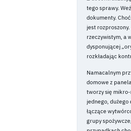
tego sprawy. Weź
dokumenty. Choć 
jest rozproszony.
rzeczywistym, a 
dysponującej „ory
rozkładając kont
Namacalnym przyk
domowe z panela
tworzy się mikro
jednego, dużego 
łączące wytwórców
grupy spożywcze,
przypadkach chod