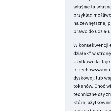
właśnie ta własn
przykład możliwoś
na zewnętrznej pl
prawo do udziału 
W konsekwencji e
działek” w stron
Użytkownik staje
przechowywaniu 
dyskowej, lub w
tokenów. Choć wi
techniczne czy z
której użytkowni
paradygmatu, a n