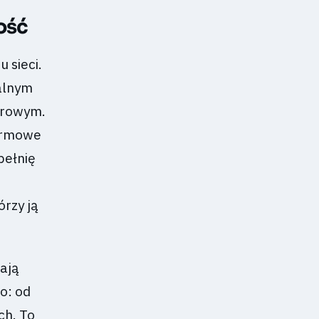
ość
 sieci.
kalnym
yfrowym.
darmowe
pełnię
órzy ją
iają
o: od
ch. To