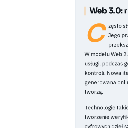
Web 3.0: r
C
zęsto s
Jego pr
przeksz
W modelu Web 2.
usługi, podczas g
kontroli. Nowa it
generowana onlin
tworzą.
Technologie takie
tworzenie weryfi
cyfrowych dzieł s