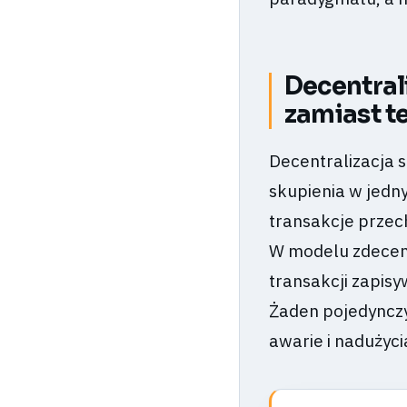
Decentrali
zamiast te
Decentralizacja s
skupienia w jedn
transakcje przech
W modelu zdecent
transakcji zapis
Żaden pojedynczy
awarie i nadużyci