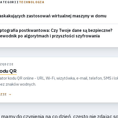
KATEGORII
TECHNOLOGIA
askakujących zastosowań wirtualnej maszyny w domu
ptografia postkwantowa: Czy Twoje dane są bezpieczne?
ewodnik po algorytmach i przyszłości szyfrowania
ZĘDZIE
kodu QR
r kodu QR online - URL, Wi-Fi, wizytówka, e-mail, telefon, SMS i lok
, bez znaków wodnych.
DZIE →
 mamy do czynienia na co dzień, często nie zdając so