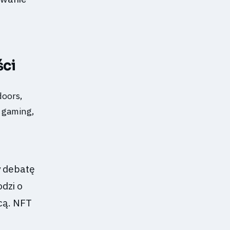
ści
y debatę
dzi o
cą. NFT