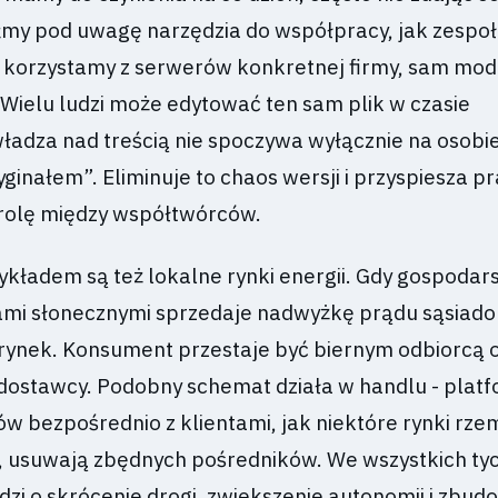
my pod uwagę narzędzia do współpracy, jak zespo
korzystamy z serwerów konkretnej firmy, sam mod
 Wielu ludzi może edytować ten sam plik w czasie
władza nad treścią nie spoczywa wyłącznie na osobi
ginałem”. Eliminuje to chaos wersji i przyspiesza pr
rolę między współtwórców.
ładem są też lokalne rynki energii. Gdy gospodar
mi słonecznymi sprzedaje nadwyżkę prądu sąsiad
-rynek. Konsument przestaje być biernym odbiorcą 
dostawcy. Podobny schemat działa w handlu - plat
 bezpośrednio z klientami, jak niektóre rynki rzem
 usuwają zbędnych pośredników. We wszystkich ty
zi o skrócenie drogi, zwiększenie autonomii i zbud