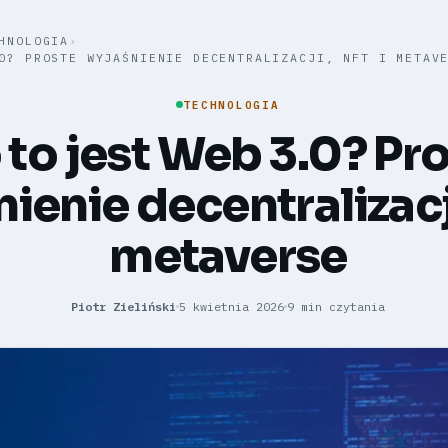
HNOLOGIA
›
0? PROSTE WYJAŚNIENIE DECENTRALIZACJI, NFT I METAV
TECHNOLOGIA
 to jest Web 3.0? Pr
ienie decentralizacji
metaverse
Piotr Zieliński
5 kwietnia 2026
9 min czytania