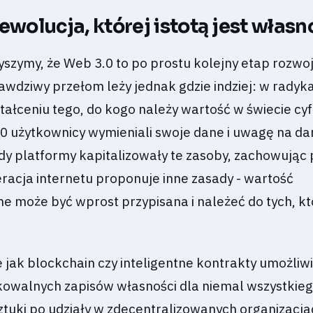
ewolucja, której istotą jest własn
łyszymy, że Web 3.0 to po prostu kolejny etap rozwoju
awdziwy przełom leży jednak gdzie indziej: w rady
tałceniu tego, do kogo należy wartość w świecie c
0 użytkownicy wymieniali swoje dane i uwagę na 
dy platformy kapitalizowały te zasoby, zachowując 
eracja internetu proponuje inne zasady - wartość
e może być wprost przypisana i należeć do tych, kt
 jak blockchain czy inteligentne kontrakty umożliw
kowalnych zapisów własności dla niemal wszystkieg
ztuki po udziały w zdecentralizowanych organizacja