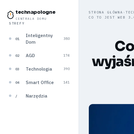
technapologne
STRONA GŁÓWNA
›
TEC
CO TO JEST WEB 3.
CENTRALA DOMU
STREFY
Inteligentny
01
380
Co
Dom
AGD
wyjaśn
02
174
Technologia
03
390
Smart Office
04
141
Narzędzia
/