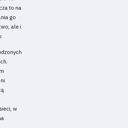
cza to na
ania go
wo, ale i
.
rodzonych
ch.
ym
ni
cą
ieci, w
na