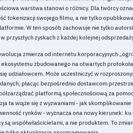
ościowa warstwa stanowi o różnicy. Dla twórcy ozna
ć tokenizacji swojego filmu, a nie tylko opublikow
atformie. W ten sposób zachowuje nie tylko autorst
w przyszłych zyskach z każdej kolejnej odsprzedaży
wolucja zmierza od internetu korporacyjnych „og
ę ekosystemu zbudowanego na otwartych protokoła
 się udziałowcem. Może uczestniczyć w rozproszon
danych, płacąc bezpośrednio dostawcom przestrze
spółzarządzać platformą społecznościową za pomo
zja ta wiąże się z wyzwaniami - jak skomplikowanie
mienność rynków - wyznacza ona nowy kierunek: ku s
cy są współwłaścicielami, a nie produktem. To zmia
ie tylko aktualizacja oprogramowania.