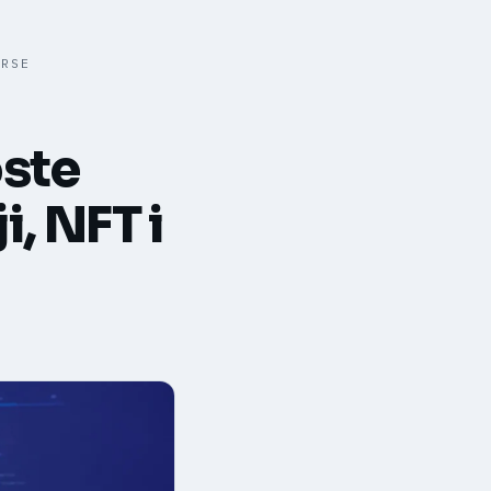
ERSE
oste
, NFT i