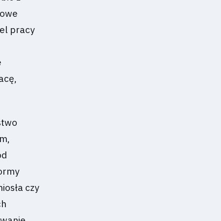
łowe
el pracy
e
acę,
stwo
om,
od
formy
iosła czy
ch
owanie