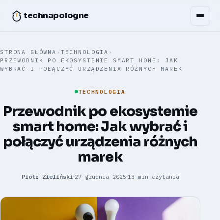
technapologne
STRONA GŁÓWNA
›
TECHNOLOGIA
›
PRZEWODNIK PO EKOSYSTEMIE SMART HOME: JAK
WYBRAĆ I POŁĄCZYĆ URZĄDZENIA RÓŻNYCH MAREK
TECHNOLOGIA
Przewodnik po ekosystemie
smart home: Jak wybrać i
połączyć urządzenia różnych
marek
Piotr Zieliński
27 grudnia 2025
13 min czytania