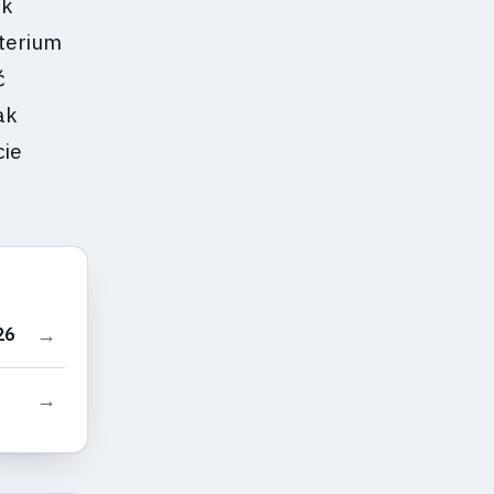
ak
yterium
ć
ak
cie
→
26
→