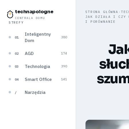
technapologne
STRONA GŁÓWNA
›
TEC
JAK DZIAŁA I CZY 
CENTRALA DOMU
I PORÓWNANIE
STREFY
Inteligentny
01
380
Dom
Jak
AGD
02
174
słuc
Technologia
03
390
szum
Smart Office
04
141
Narzędzia
/