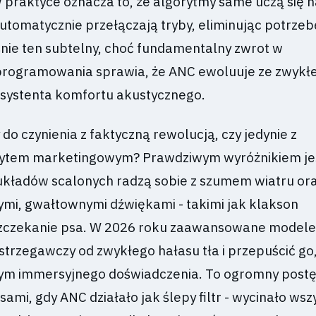
 praktyce oznacza to, że algorytmy same uczą się 
utomatycznie przełączają tryby, eliminując potrzeb
śnie ten subtelny, choć fundamentalny zwrot w
rogramowania sprawia, że ANC ewoluuje ze zwykłej
systenta komfortu akustycznego.
o czynienia z faktyczną rewolucją, czy jedynie z
tem marketingowym? Prawdziwym wyróżnikiem jest
kładów scalonych radzą sobie z szumem wiatru ora
mi, gwałtownymi dźwiękami - takimi jak klakson
zczekanie psa. W 2026 roku zaawansowane modele 
strzegawczy od zwykłego hałasu tła i przepuścić go,
tym immersyjnego doświadczenia. To ogromny post
ami, gdy ANC działało jak ślepy filtr - wycinało wsz