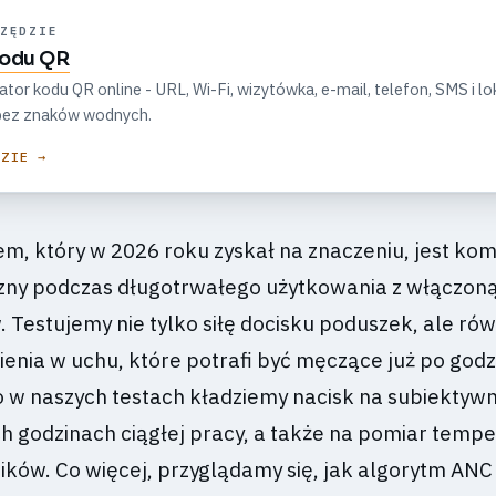
ZĘDZIE
kodu QR
r kodu QR online - URL, Wi-Fi, wizytówka, e-mail, telefon, SMS i lok
, bez znaków wodnych.
DZIE →
m, który w 2026 roku zyskał na znaczeniu, jest kom
yczny podczas długotrwałego użytkowania z włączon
 Testujemy nie tylko siłę docisku poduszek, ale rów
nienia w uchu, które potrafi być męczące już po godz
o w naszych testach kładziemy nacisk na subiektyw
ch godzinach ciągłej pracy, a także na pomiar temp
ków. Co więcej, przyglądamy się, jak algorytm ANC 