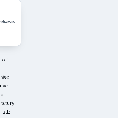
alizacja.
fort
ą
nież
inie
ne
eratury
radzi