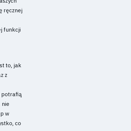
naszych
ę ręcznej
 funkcji
 to, jak
z z
potrafią
 nie
ęp w
ystko, co