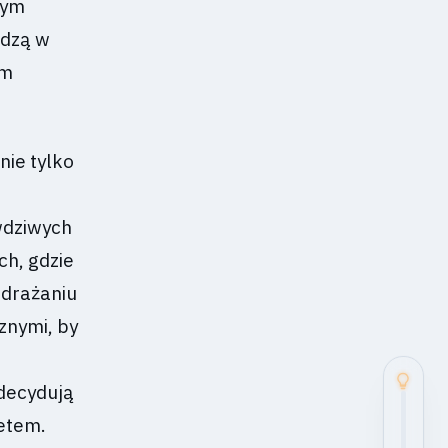
nym
odzą w
em
nie tylko
wdziwych
h, gdzie
wdrażaniu
znymi, by
 decydują
żetem.