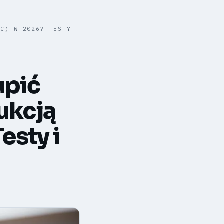
NC) W 2026? TESTY
upić
ukcją
sty i