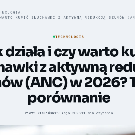
HNOLOGIA
›
WARTO KUPIĆ SŁUCHAWKI Z AKTYWNĄ REDUKCJĄ SZUMÓW (A
TECHNOLOGIA
 działa i czy warto k
hawki z aktywną red
ów (ANC) w 2026? Te
porównanie
Piotr Zieliński
9 maja 2026
11 min czytania