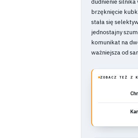
dudnienie silnika
brzęknięcie kubk
stała się selekty
jednostajny szum 
komunikat na dwo
ważniejsza od sam
ZOBACZ TEŻ Z 
Chm
Kam