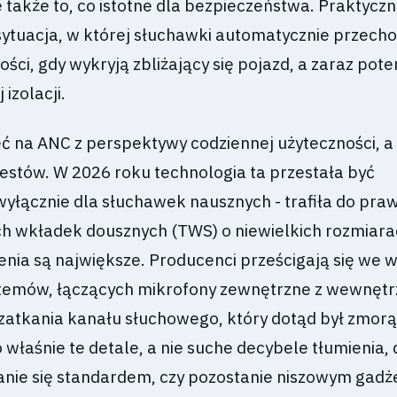
 także to, co istotne dla bezpieczeństwa. Praktycz
sytuacja, w której słuchawki automatycznie przech
ości, gdy wykryją zbliżający się pojazd, a zaraz pot
izolacji.
ć na ANC z perspektywy codziennej użyteczności, a 
testów. W 2026 roku technologia ta przestała być
łącznie dla słuchawek nausznych - trafiła do pra
wkładek dousznych (TWS) o niewielkich rozmiarac
enia są największe. Producenci prześcigają się we 
temów, łączących mikrofony zewnętrzne z wewnętr
zatkania kanału słuchowego, który dotąd był zmorą
właśnie te detale, a nie suche decybele tłumienia,
tanie się standardem, czy pozostanie niszowym gad