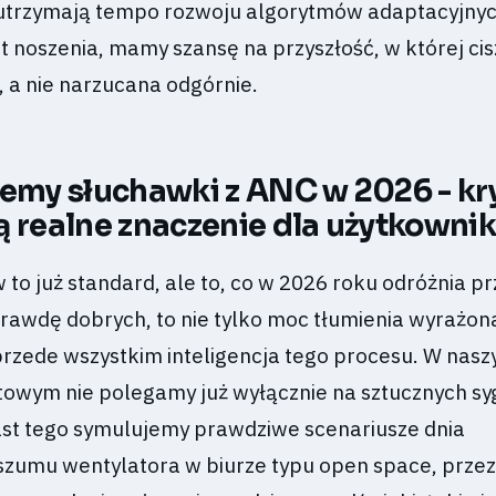
 utrzymają tempo rozwoju algorytmów adaptacyjnyc
 noszenia, mamy szansę na przyszłość, w której cis
 a nie narzucana odgórnie.
jemy słuchawki z ANC w 2026 - kry
ą realne znaczenie dla użytkowni
to już standard, ale to, co w 2026 roku odróżnia pr
rawdę dobrych, to nie tylko moc tłumienia wyrażon
przede wszystkim inteligencja tego procesu. W nas
towym nie polegamy już wyłącznie na sztucznych s
st tego symulujemy prawdziwe scenariusze dnia
szumu wentylatora w biurze typu open space, przez 