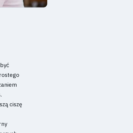
 być
prostego
dzaniem
.
szą ciszę
rny