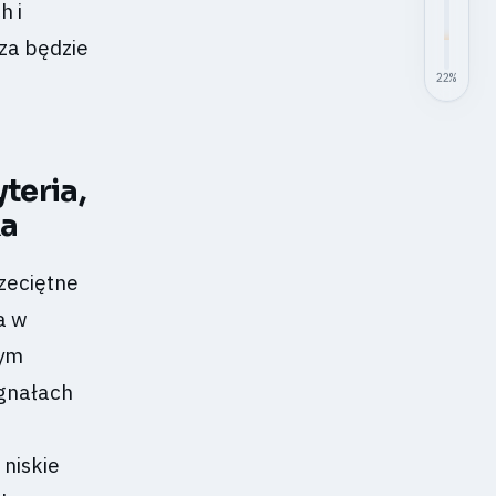
h i
za będzie
22
%
teria,
ka
zeciętne
a w
zym
ygnałach
niskie