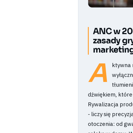
ANC w 202
zasady gry
marketin
A
ktywna 
wyłączn
tłumien
dźwiękiem, które 
Rywalizacja prod
- liczy się precy
otoczenia: od gw