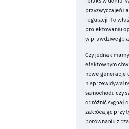
relaks w domu. W
przyzwyczajeń i a
regulacji. To wła
projektowaniu op
w prawdziwego a
Czy jednak mamy d
efektownym chwy
nowe generacje u
nieprzewidywalny
samochodu czy s
odróżnić sygnał o
zakłócając przy 
porównaniu z czas