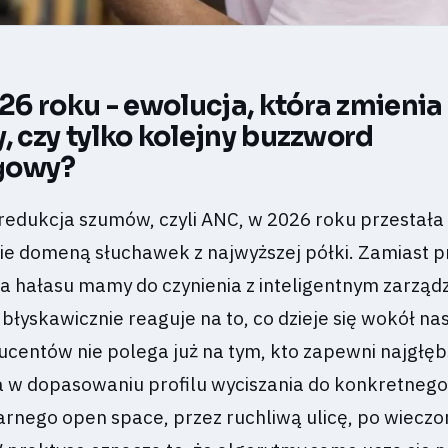
6 roku - ewolucja, która zmienia
, czy tylko kolejny buzzword
gowy?
redukcja szumów, czyli ANC, w 2026 roku przestała
ie domeną słuchawek z najwyższej półki. Zamiast 
ia hałasu mamy do czynienia z inteligentnym zarzą
błyskawicznie reaguje na to, co dzieje się wokół nas
ucentów nie polega już na tym, kto zapewni najgłęb
zja w dopasowaniu profilu wyciszania do konkretnego
arnego open space, przez ruchliwą ulicę, po wieczo