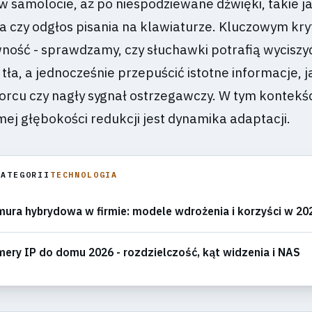
 w samolocie, aż po niespodziewane dźwięki, takie j
a czy odgłos pisania na klawiaturze. Kluczowym kr
wność - sprawdzamy, czy słuchawki potrafią wyciszy
tła, a jednocześnie przepuścić istotne informacje, j
rcu czy nagły sygnał ostrzegawczy. W tym kontekś
ej głębokości redukcji jest dynamika adaptacji.
KATEGORII
TECHNOLOGIA
ura hybrydowa w firmie: modele wdrożenia i korzyści w 20
ery IP do domu 2026 - rozdzielczość, kąt widzenia i NAS