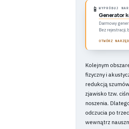
📱
WYPRÓBUJ NAR
Generator 
Darmowy generato
Bez rejestracji
OTWÓRZ NARZĘ
Kolejnym obszare
fizyczny i akust
redukcją szumów.
zjawisko tzw. ciś
noszenia. Dlateg
odczucia po trze
wewnątrz nauszni