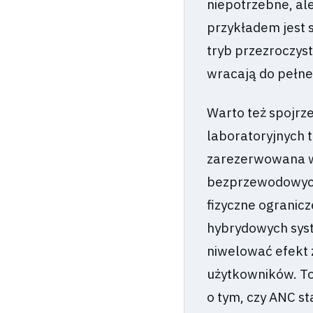
niepotrzebne, ale
przykładem jest 
tryb przezroczyst
wracają do pełnej 
Warto też spojrze
laboratoryjnych 
zarezerwowana wy
bezprzewodowych 
fizyczne ogranicz
hybrydowych sys
niwelować efekt 
użytkowników. To 
o tym, czy ANC s