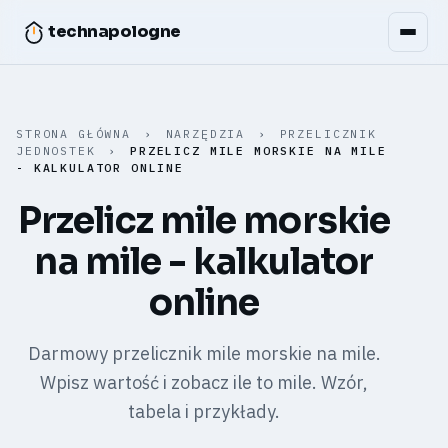
technapologne
STRONA GŁÓWNA
›
NARZĘDZIA
›
PRZELICZNIK
JEDNOSTEK
›
PRZELICZ MILE MORSKIE NA MILE
- KALKULATOR ONLINE
Przelicz mile morskie
na mile - kalkulator
online
Darmowy przelicznik mile morskie na mile.
Wpisz wartość i zobacz ile to mile. Wzór,
tabela i przykłady.