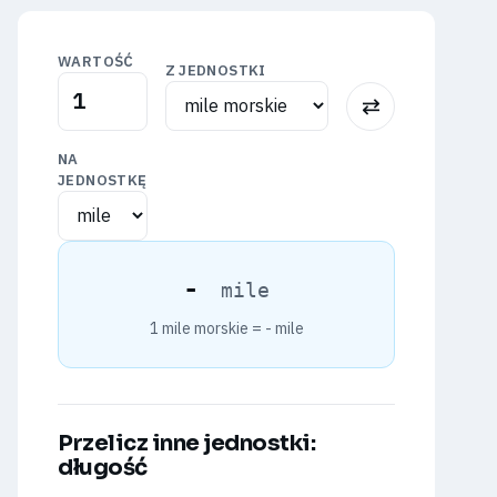
WARTOŚĆ
Z JEDNOSTKI
⇅
NA
JEDNOSTKĘ
-
mile
1 mile morskie =
-
mile
Przelicz inne jednostki:
długość