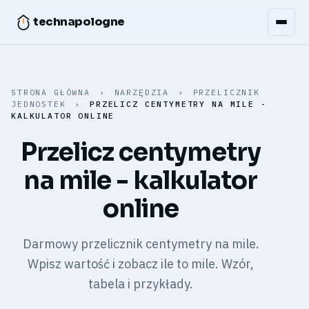
technapologne
STRONA GŁÓWNA
›
NARZĘDZIA
›
PRZELICZNIK
JEDNOSTEK
›
PRZELICZ CENTYMETRY NA MILE -
KALKULATOR ONLINE
Przelicz centymetry
na mile - kalkulator
online
Darmowy przelicznik centymetry na mile.
Wpisz wartość i zobacz ile to mile. Wzór,
tabela i przykłady.