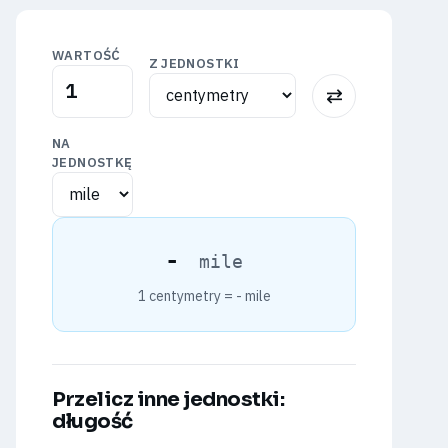
WARTOŚĆ
Z JEDNOSTKI
⇅
NA
JEDNOSTKĘ
-
mile
1 centymetry =
-
mile
Przelicz inne jednostki:
długość