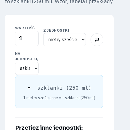
to szklanki (250 ml). Wzór, tabela i przykłady.
WARTOŚĆ
Z JEDNOSTKI
⇅
NA
JEDNOSTKĘ
-
szklanki (250 ml)
1 metry sześcienne =
-
szklanki (250 ml)
Przelicz inne jednostki: