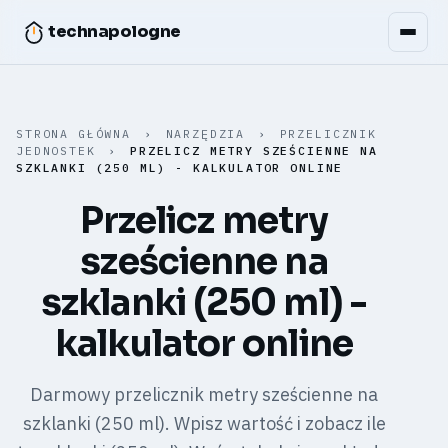
technapologne
STRONA GŁÓWNA
›
NARZĘDZIA
›
PRZELICZNIK
JEDNOSTEK
›
PRZELICZ METRY SZEŚCIENNE NA
SZKLANKI (250 ML) - KALKULATOR ONLINE
Przelicz metry
sześcienne na
szklanki (250 ml) -
kalkulator online
Darmowy przelicznik metry sześcienne na
szklanki (250 ml). Wpisz wartość i zobacz ile