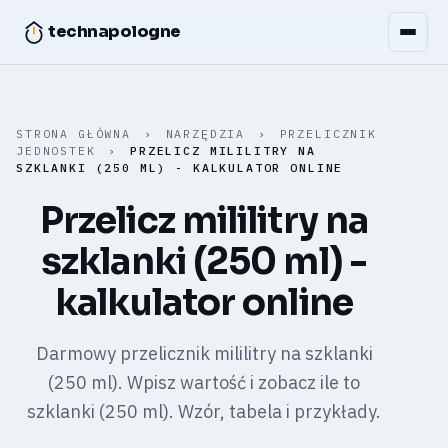
technapologne
STRONA GŁÓWNA
›
NARZĘDZIA
›
PRZELICZNIK
JEDNOSTEK
›
PRZELICZ MILILITRY NA
SZKLANKI (250 ML) - KALKULATOR ONLINE
Przelicz mililitry na
szklanki (250 ml) -
kalkulator online
Darmowy przelicznik mililitry na szklanki
(250 ml). Wpisz wartość i zobacz ile to
szklanki (250 ml). Wzór, tabela i przykłady.