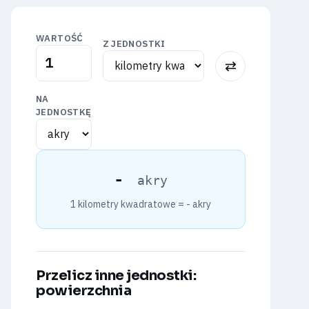
WARTOŚĆ
Z JEDNOSTKI
⇅
NA
JEDNOSTKĘ
-
akry
1 kilometry kwadratowe =
-
akry
Przelicz inne jednostki:
powierzchnia