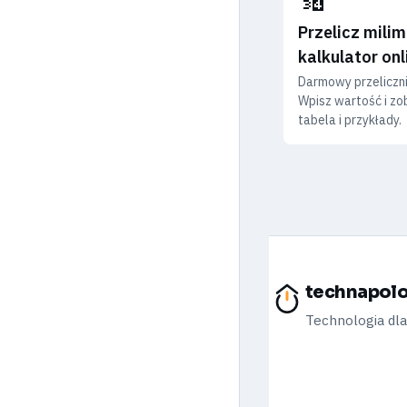
Przelicz milim
kalkulator onl
Darmowy przeliczni
Wpisz wartość i zob
tabela i przykłady.
technapolo
Technologia dl