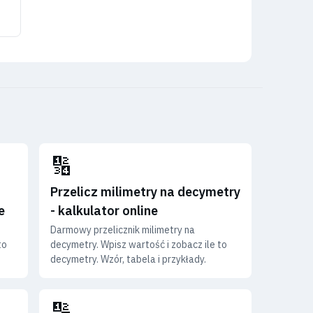
🔢
Przelicz milimetry na decymetry
e
- kalkulator online
Darmowy przelicznik milimetry na
to
decymetry. Wpisz wartość i zobacz ile to
decymetry. Wzór, tabela i przykłady.
🔢