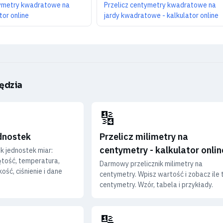
tymetry kwadratowe na
Przelicz centymetry kwadratowe na
tor online
jardy kwadratowe - kalkulator online
ędzia
🔢
ednostek
Przelicz milimetry na
centymetry - kalkulator onlin
k jednostek miar:
ętość, temperatura,
Darmowy przelicznik milimetry na
ość, ciśnienie i dane
centymetry. Wpisz wartość i zobacz ile 
centymetry. Wzór, tabela i przykłady.
🔢