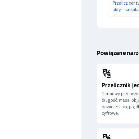
Przelicz cen
akry - kalkula
Powiązane narz
🔢
Przelicznik j
Darmowy przeliczni
długość, masa, obj
powierzchnia, prędk
cyfrowe.
🔢