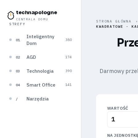
technapologne
CENTRALA DOMU
STRONA GŁÓWNA
STREFY
KWADRATOWE - KA
Inteligentny
Prz
01
380
Dom
AGD
02
174
Darmowy przeli
Technologia
03
390
Smart Office
04
141
Narzędzia
/
WARTOŚĆ
NA JEDNOSTK