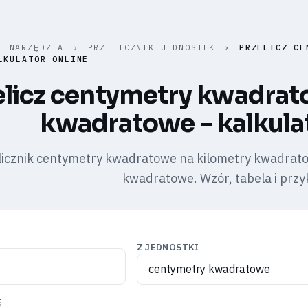
›
NARZĘDZIA
›
PRZELICZNIK JEDNOSTEK
›
PRZELICZ CE
LKULATOR ONLINE
elicz centymetry kwadrat
kwadratowe - kalkulat
cznik centymetry kwadratowe na kilometry kwadratowe
kwadratowe. Wzór, tabela i przy
Z JEDNOSTKI
Ę