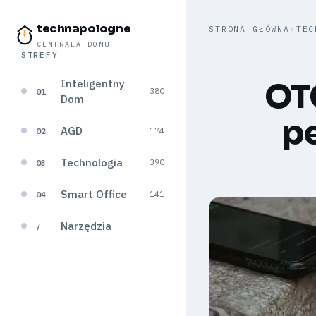
technapologne
STRONA GŁÓWNA
›
TEC
CENTRALA DOMU
STREFY
Inteligentny
OTG
01
380
Dom
pe
AGD
02
174
Technologia
03
390
Smart Office
04
141
Narzędzia
/