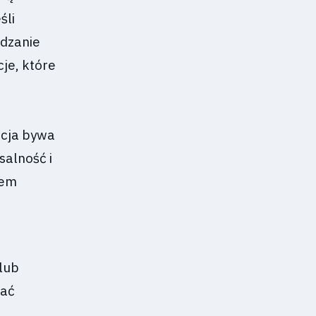
śli
adzanie
je, które
e
acja bywa
salność i
sem
lub
nać