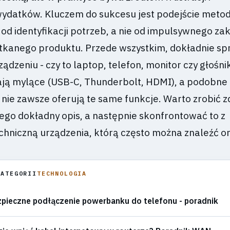
ydatków. Kluczem do sukcesu jest podejście meto
 od identyfikacji potrzeb, a nie od impulsywnego za
tkanego produktu. Przede wszystkim, dokładnie s
ądzeniu - czy to laptop, telefon, monitor czy głośn
ją mylące (USB-C, Thunderbolt, HDMI), a podobne
 nie zawsze oferują te same funkcje. Warto zrobić z
jego dokładny opis, a następnie skonfrontować to z
hniczną urządzenia, którą często można znaleźć on
KATEGORII
TECHNOLOGIA
pieczne podłączenie powerbanku do telefonu - poradnik