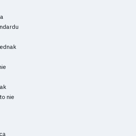
ra
andardu
jednak
nie
nak
to nie
ocą