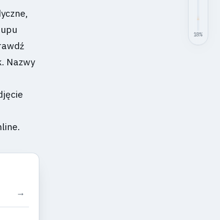
dyczne,
kupu
18
%
prawdź
ik. Nazwy
djęcie
line.
→