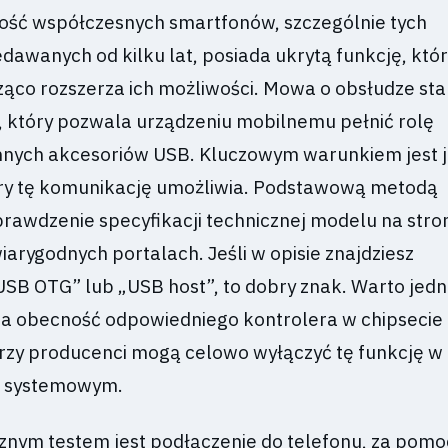
zość współczesnych smartfonów, szczególnie tych
dawanych od kilku lat, posiada ukrytą funkcję, któ
ząco rozszerza ich możliwości. Mowa o obsłudze st
 który pozwala urządzeniu mobilnemu pełnić rolę
nnych akcesoriów USB. Kluczowym warunkiem jest 
tóry tę komunikację umożliwia. Podstawową metodą
sprawdzenie specyfikacji technicznej modelu na stro
arygodnych portalach. Jeśli w opisie znajdziesz
SB OTG” lub „USB host”, to dobry znak. Warto jed
a obecność odpowiedniego kontrolera w chipsecie 
órzy producenci mogą celowo wyłączyć tę funkcję w
 systemowym.
znym testem jest podłączenie do telefonu, za pom