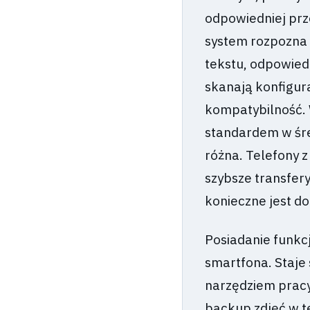
odpowiedniej prze
system rozpozna 
tekstu, odpowiedź
skanają konfigur
kompatybilność. 
standardem w śre
różna. Telefony 
szybsze transfer
konieczne jest d
Posiadanie funkc
smartfona. Staje
narzędziem pracy
backup zdjęć w te