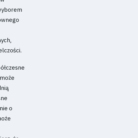
 wyborem
łównego
nych,
elczości.
półczesne
C może
dnią
sne
nie o
może