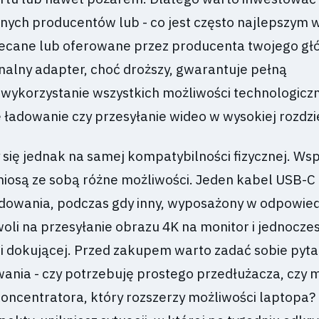
nych producentów lub - co jest często najlepszym
lecane lub oferowane przez producenta twojego g
inalny adapter, choć droższy, gwarantuje pełną
 wykorzystanie wszystkich możliwości technologicz
e ładowanie czy przesyłanie wideo w wysokiej rozdzi
 się jednak na samej kompatybilności fizycznej. Ws
 niosą ze sobą różne możliwości. Jeden kabel USB-
ładowania, podczas gdy inny, wyposażony w odpowie
oli na przesyłanie obrazu 4K na monitor i jednocze
ji dokującej. Przed zakupem warto zadać sobie pyta
wania - czy potrzebuję prostego przedłużacza, czy 
oncentratora, który rozszerzy możliwości laptopa?