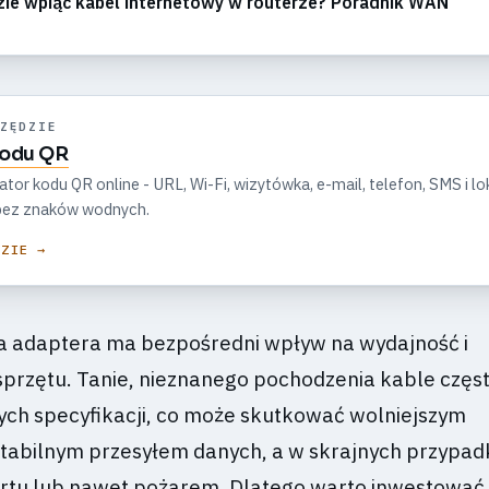
ie wpiąć kabel internetowy w routerze? Poradnik WAN
ZĘDZIE
kodu QR
r kodu QR online - URL, Wi-Fi, wizytówka, e-mail, telefon, SMS i lok
, bez znaków wodnych.
DZIE →
a adaptera ma bezpośredni wpływ na wydajność i
przętu. Tanie, nieznanego pochodzenia kable częst
nych specyfikacji, co może skutkować wolniejszym
tabilnym przesyłem danych, a w skrajnych przypa
rtu lub nawet pożarem. Dlatego warto inwestować