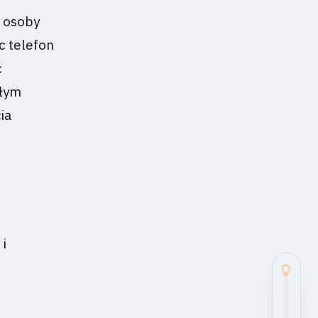
 osoby
c telefon
ć
ałym
ia
i