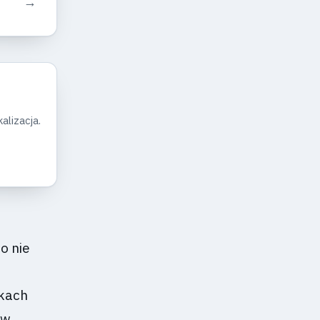
→
alizacja.
o nie
dkach
 w