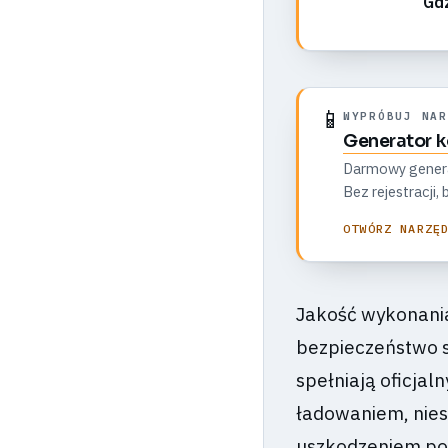
Gdz
📱
WYPRÓBUJ NAR
Generator 
Darmowy generato
Bez rejestracji
OTWÓRZ NARZĘ
Jakość wykonani
bezpieczeństwo s
spełniają oficjal
ładowaniem, nies
uszkodzeniem po