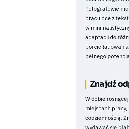
Fotografowie mog
pracujące z tekst
w minimalistyczn
adaptacji do róż
porcie ładowania.
pełnego potencja
Znajdź od
W dobie rosnącej
miejscach pracy,
codziennością. Z
wydawać się błaho