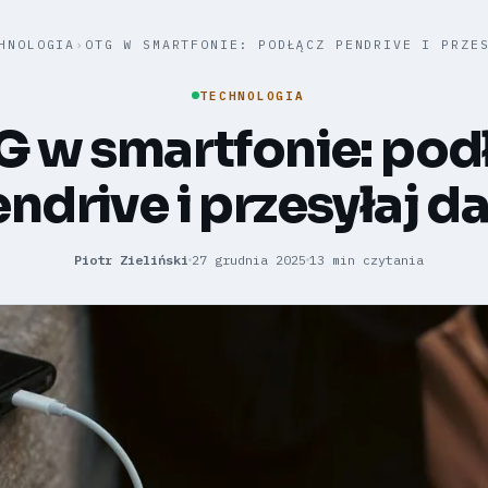
HNOLOGIA
›
OTG W SMARTFONIE: PODŁĄCZ PENDRIVE I PRZE
TECHNOLOGIA
 w smartfonie: pod
ndrive i przesyłaj d
Piotr Zieliński
27 grudnia 2025
13 min czytania