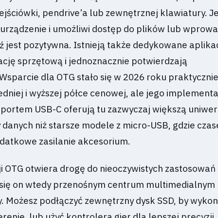
jściówki, pendrive’a lub zewnętrznej klawiatury. Je
urządzenie i umożliwi dostęp do plików lub wprow
 jest pozytywna. Istnieją także dedykowane aplikac
ację sprzętową i jednoznacznie potwierdzają
Wsparcie dla OTG stało się w 2026 roku praktyczni
dniej i wyższej półce cenowej, ale jego implement
z portem USB-C oferują tu zazwyczaj większą uniwer
y danych niż starsze modele z micro-USB, gdzie cza
odatkowe zasilanie akcesorium.
ji OTG otwiera drogę do nieoczywistych zastosowań
 się on wtedy przenośnym centrum multimedialnym 
. Możesz podłączyć zewnętrzny dysk SSD, by wyko
renie, lub użyć kontrolera gier dla lepszej precyzji.