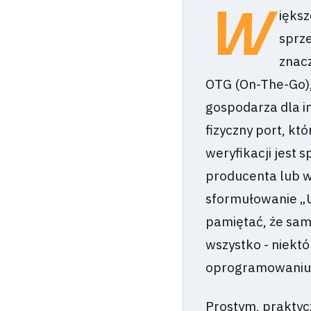
W
ięks
sprze
znac
OTG (On-The-Go),
gospodarza dla i
fizyczny port, k
weryfikacji jest 
producenta lub wi
sformułowanie „U
pamiętać, że sam
wszystko - niekt
oprogramowaniu
Prostym, praktyc