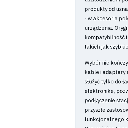
produkty od uzna
- w akcesoria po
urządzenia. Oryg
kompatybilność i
takich jak szybki
Wybór nie kończy
kable i adaptery
służyć tylko do 
elektronikę, pozw
podłączenie stac
przyszłe zastoso
funkcjonalnego k