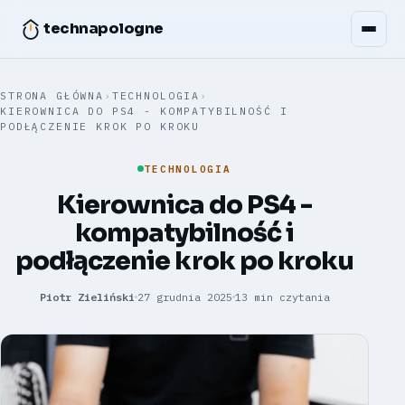
technapologne
STRONA GŁÓWNA
›
TECHNOLOGIA
›
KIEROWNICA DO PS4 - KOMPATYBILNOŚĆ I
PODŁĄCZENIE KROK PO KROKU
TECHNOLOGIA
Kierownica do PS4 -
kompatybilność i
podłączenie krok po kroku
Piotr Zieliński
27 grudnia 2025
13 min czytania