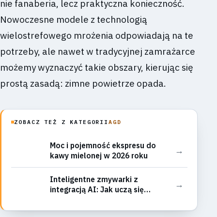
nie fanaberia, lecz praktyczna konieczność.
Nowoczesne modele z technologią
wielostrefowego mrożenia odpowiadają na te
potrzeby, ale nawet w tradycyjnej zamrażarce
możemy wyznaczyć takie obszary, kierując się
prostą zasadą: zimne powietrze opada.
ZOBACZ TEŻ Z KATEGORII
AGD
Moc i pojemność ekspresu do
→
kawy mielonej w 2026 roku
Inteligentne zmywarki z
→
integracją AI: Jak uczą się
nawyków i optymalizują cykle
mycia? Przegląd funkcji i realnych