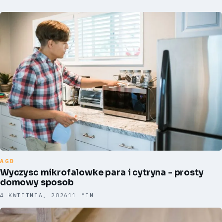
AGD
Wyczysc mikrofalowke para i cytryna - prosty
domowy sposob
4 KWIETNIA, 2026
11 MIN