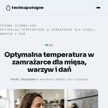
technapologne
STRONA GŁÓWNA
›
AGD
›
OPTYMALNA TEMPERATURA W ZAMRAŻARCE DLA MIĘSA,
WARZYW I DAŃ
AGD
Optymalna temperatura w
zamrażarce dla mięsa,
warzyw i dań
Piotr Zieliński
6 kwietnia 2026
11 min czytania