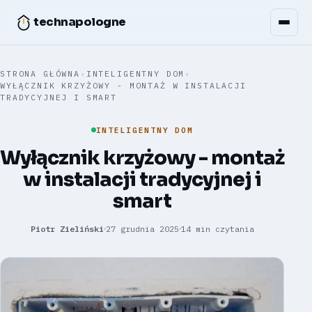
technapologne
STRONA GŁÓWNA
›
INTELIGENTNY DOM
›
WYŁĄCZNIK KRZYŻOWY - MONTAŻ W INSTALACJI
TRADYCYJNEJ I SMART
INTELIGENTNY DOM
Wyłącznik krzyżowy - montaż
w instalacji tradycyjnej i
smart
Piotr Zieliński
27 grudnia 2025
14 min czytania