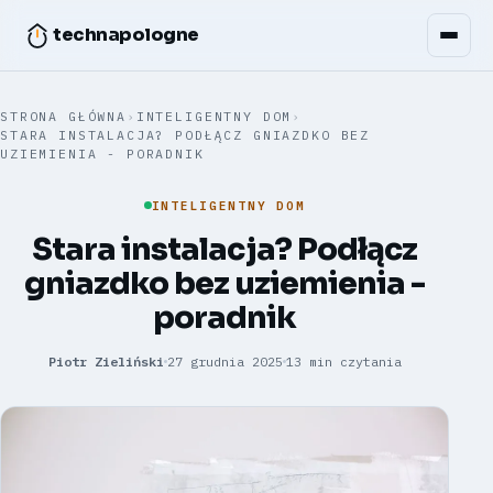
technapologne
STRONA GŁÓWNA
›
INTELIGENTNY DOM
›
STARA INSTALACJA? PODŁĄCZ GNIAZDKO BEZ
UZIEMIENIA - PORADNIK
INTELIGENTNY DOM
Stara instalacja? Podłącz
gniazdko bez uziemienia -
poradnik
Piotr Zieliński
27 grudnia 2025
13 min czytania