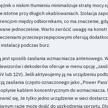
ęźnik o niskim tłumieniu minimalizuje stratę mocy s
ie istotne przy długich okablowaniach. Izolacja zap
erencjom między odbiornikami, co ma znaczenie, gd
ywane jednocześnie. Warto zwrócić uwagę na konstr
ieczeniami przeciwprzepięciowymi oferują dodatk
 instalacji podczas burz.
 jest sposób zasilania wzmacniacza antenowego. 
ewizorów i dekoderów oferuje w menu opcję „zasil
5V lub 12V). Jeśli aktywujemy ją na urządzeniu pod
cją zasilania (często oznaczonego jako „Power Pass
 popłynie kablem koncentrycznym do wzmacniacza. 
nić się, że tylko jedno urządzenie w sieci dostarcz
ciwnym razie może dojść do uszkodzenia sprzętu. Dl