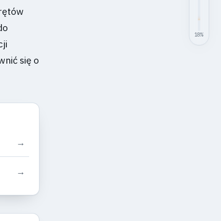
krętów
do
18
%
ji
nić się o
→
→