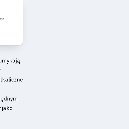
owe
 umykają
r
alkaliczne
zbędnym
 jako