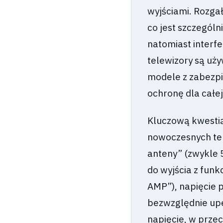
wyjściami. Rozgał
co jest szczególn
natomiast interf
telewizory są uż
modele z zabezp
ochronę dla całej
Kluczową kwestią
nowoczesnych tel
anteny” (zwykle 
do wyjścia z funk
AMP”), napięcie
bezwzględnie upew
napięcie, w prze