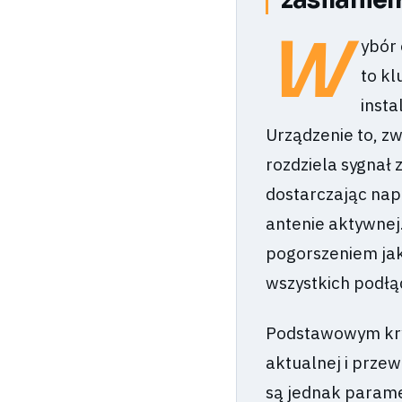
W
ybór
to k
insta
Urządzenie to, z
rozdziela sygnał 
dostarczając nap
antenie aktywne
pogorszeniem jak
wszystkich podłą
Podstawowym kryt
aktualnej i przew
są jednak paramet