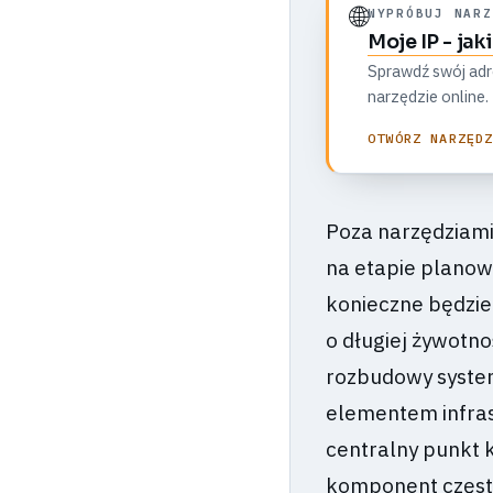
🌐
WYPRÓBUJ NARZ
Moje IP - jak
Sprawdź swój adre
narzędzie online.
OTWÓRZ NARZĘD
Poza narzędziami,
na etapie planow
konieczne będzie 
o długiej żywotno
rozbudowy syste
elementem infrast
centralny punkt 
komponent często