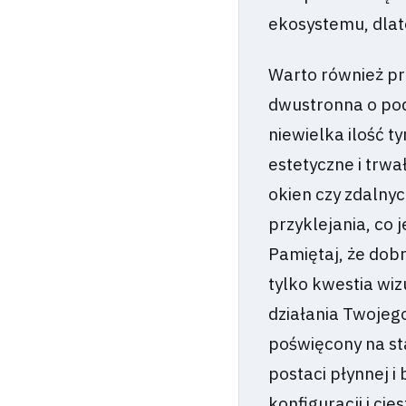
ekosystemu, dlat
Warto również pr
dwustronna o pod
niewielka ilość t
estetyczne i trw
okien czy zdalny
przyklejania, co 
Pamiętaj, że dob
tylko kwestia wi
działania Twojego
poświęcony na st
postaci płynnej i
konfiguracji i ci