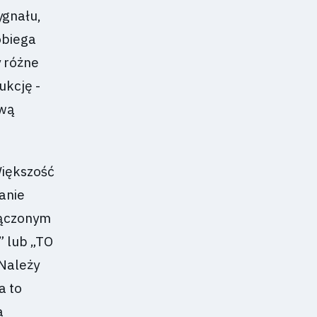
ygnału,
obiega
y różne
ukcję -
ową
Większość
anie
łączonym
” lub „TO
Należy
a to
a