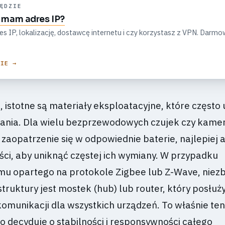
ĘDZIE
i mam adres IP?
s IP, lokalizację, dostawcę internetu i czy korzystasz z VPN. Darm
ZIE →
 istotne są materiały eksploatacyjne, które często
ania. Dla wielu bezprzewodowych czujek czy kame
zaopatrzenie się w odpowiednie baterie, najlepiej 
ści, aby uniknąć częstej ich wymiany. W przypadku
mu opartego na protokole Zigbee lub Z-Wave, nie
ruktury jest mostek (hub) lub router, który posłuży
komunikacji dla wszystkich urządzeń. To właśnie ten
 decyduje o stabilności i responsywności całego