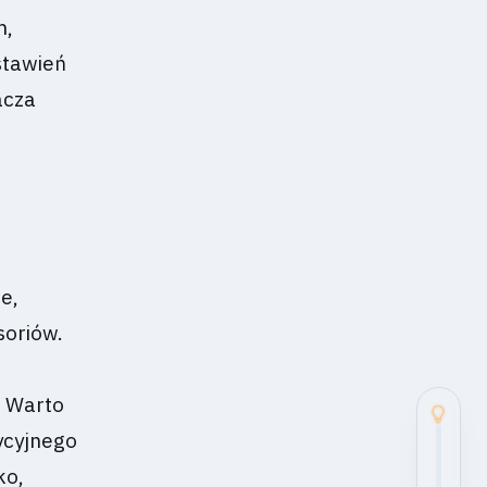
m,
stawień
acza
e,
soriów.
. Warto
ycyjnego
ko,