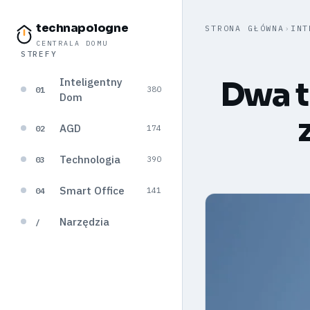
technapologne
STRONA GŁÓWNA
›
INT
CENTRALA DOMU
STREFY
Inteligentny
Dwa t
01
380
Dom
AGD
02
174
Technologia
03
390
Smart Office
04
141
Narzędzia
/