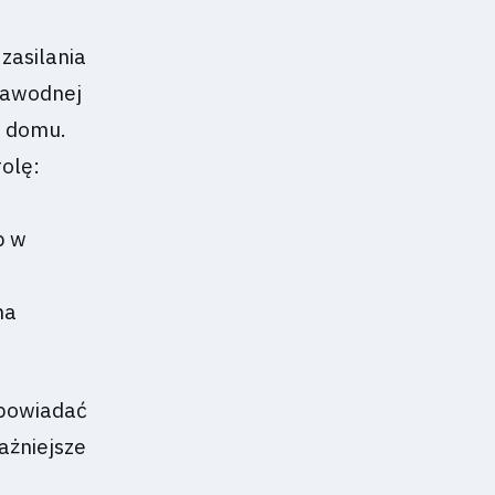
zasilania
zawodnej
ym domu.
rolę:
b w
na
dpowiadać
ażniejsze