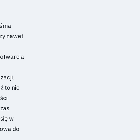
aśma
czy nawet
 otwarcia
zacji.
 to nie
ści
czas
się w
otowa do