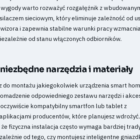
i wygody warto rozważyć rozgałęźnik z wbudowany
laczem sieciowym, który eliminuje zależność od u
wizora i zapewnia stabilne warunki pracy wzmacni
niezależnie od stanu włączonych odbiorników.
 niezbędne narzędzia i materiały
z do montażu jakiegokolwiek urządzenia smart hom
romadzenie odpowiedniego zestawu narzędzi i akce
oczywiście kompatybilny smartfon lub tablet z
aplikacjami producentów, które planujesz wdrożyć
 że fizyczna instalacja często wymaga bardziej trad
ależnie od tego, czy montujesz inteligentne gniazd