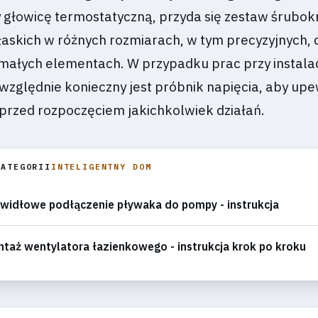
zy głowicę termostatyczną, przyda się zestaw śrubo
łaskich w różnych rozmiarach, w tym precyzyjnych, 
 małych elementach. W przypadku prac przy instalac
względnie konieczny jest próbnik napięcia, aby upew
przed rozpoczęciem jakichkolwiek działań.
KATEGORII
INTELIGENTNY DOM
widłowe podłączenie pływaka do pompy - instrukcja
taż wentylatora łazienkowego - instrukcja krok po kroku