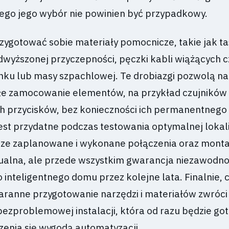
ego jego wybór nie powinien być przypadkowy.
zygotować sobie materiały pomocnicze, takie jak t
wyższonej przyczepności, pęczki kabli wiążących 
ynku lub masy szpachlowej. Te drobiazgi pozwolą na
ałe zamocowanie elementów, na przykład czujników
ch przycisków, bez konieczności ich permanentnego
jest przydatne podczas testowania optymalnej lokali
rze zaplanowane i wykonane połączenia oraz montaż
zualna, ale przede wszystkim gwarancja niezawodno
 inteligentnego domu przez kolejne lata. Finalnie, 
aranne przygotowanie narzędzi i materiałów zwróci 
 bezproblemowej instalacji, która od razu będzie g
eszenia się wygodą automatyzacji.