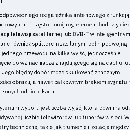
 odpowiedniego rozgałęźnika antenowego z funkcją 
luczowy, choć często pomijany, element budowy nie
lacji telewizji satelitarnej lub DVB-T w inteligentn
wane również splitterem zasilanym, pełni podwójną 
z jednego przewodu na kilka wyjść, jednocześnie
ięcie do wzmacniacza znajdującego się na dachu lu
j. Jego błędny dobór może skutkować znacznym
ości obrazu, a nawet całkowitym brakiem sygnału 
czonych odbiornikach.
erium wyboru jest liczba wyjść, która powinna o
idywanej liczbie telewizorów lub tunerów w sieci. W
ry techniczne, takie jak tłumienie i izolacja między