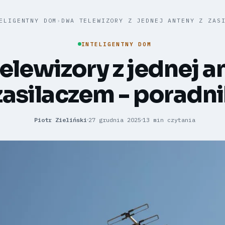
ELIGENTNY DOM
›
DWA TELEWIZORY Z JEDNEJ ANTENY Z ZAS
INTELIGENTNY DOM
elewizory z jednej a
zasilaczem - poradn
Piotr Zieliński
27 grudnia 2025
13 min czytania