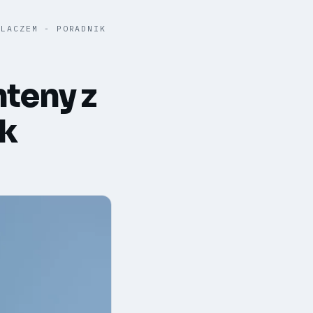
ILACZEM - PORADNIK
nteny z
ik