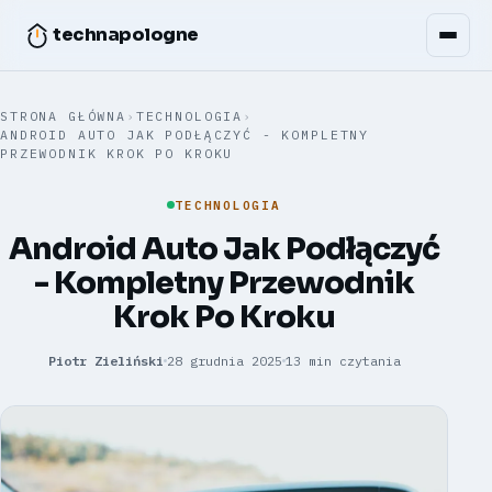
technapologne
STRONA GŁÓWNA
›
TECHNOLOGIA
›
ANDROID AUTO JAK PODŁĄCZYĆ - KOMPLETNY
PRZEWODNIK KROK PO KROKU
TECHNOLOGIA
Android Auto Jak Podłączyć
- Kompletny Przewodnik
Krok Po Kroku
Piotr Zieliński
28 grudnia 2025
13 min czytania