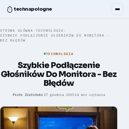
technapologne
STRONA GŁÓWNA
›
TECHNOLOGIA
›
SZYBKIE PODŁĄCZENIE GŁOŚNIKÓW DO MONITORA -
BEZ BŁĘDÓW
TECHNOLOGIA
Szybkie Podłączenie
Głośników Do Monitora - Bez
Błędów
Piotr Zieliński
27 grudnia 2025
14 min czytania